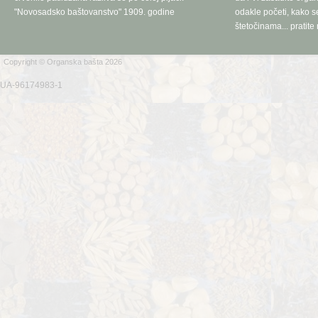
"Novosadsko baštovanstvo" 1909. godine
odakle početi, kako se
štetočinama... pratite 
Copyright © Organska bašta 2026
UA-96174983-1