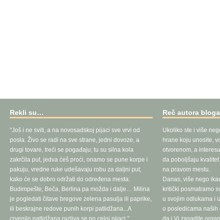
Rekli su…
Reč autora blog
"Još i ne sviti, a na novosadskoj pijaci sve vrvi od
Ukoliko ste i više neg
posla. Živo se radi na sve strane, jedni dovoze, a
hrane koju unosite, vo
drugi tovare, treći se pogađaju; tu su silna kola
otvorenom, a interesu
zakrčila put, jedva ćeš proći, onamo se pune korpe i
da poboljšaju kvalite
pakuju, vredne ruke udešavaju robu za daljni put,
na pravom mestu.
kako će se dobro održati do određena mesta:
Danas, više nego ika
Budimpešte, Beča, Berlina pa možda i dalje… Milina
kritički posmatramo 
je pogledati čitave bregove zelena pasulja ili paprike,
u svojim odlukama i 
ili beskrajne redove punih korpi patlidžana...A
o posledicama naših d
crvenilo patlidžana razliva se po celoj pijaci."
da i Vi zasadite orga