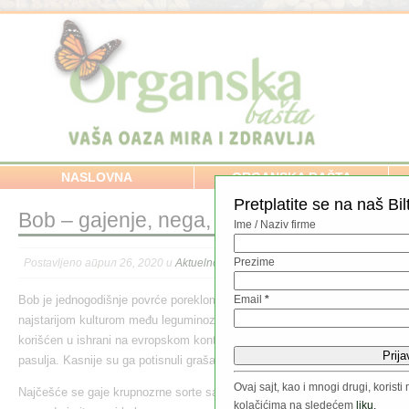
NASLOVNA
ORGANSKA BAŠTA
Pretplatite se na naš Bil
Bob – gajenje, nega, upotreba
Ime / Naziv firme
Prezime
Postavljeno април 26, 2020 u
Aktuelno
,
Povrće
,
Povrće / Voće / Začini
,
Proizv
Bob je jednogodišnje povrće poreklom sa Tibeta i smatra se
Email
*
najstarijom kulturom među leguminozama. Masovno je
korišćen u ishrani na evropskom kontinentu pre pojave
pasulja. Kasnije su ga potisnuli grašak, pasulj i boranija.
Ovaj sajt, kao i mnogi drugi, koris
Najčešće se gaje krupnozrne sorte sa bezbroj varijeteta, a
kolačićima na sledećem
liku.