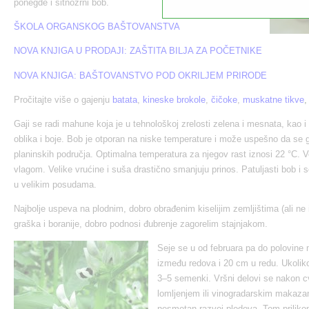
ponegde i sitnozrni bob.
ŠKOLA ORGANSKOG BAŠTOVANSTVA
NOVA KNJIGA U PRODAJI: ZAŠTITA BILJA ZA POČETNIKE
NOVA KNJIGA: BAŠTOVANSTVO POD OKRILJEM PRIRODE
Pročitajte više o gajenju
batata
,
kineske brokole
,
čičoke
,
muskatne tikve
,
Gaji se radi mahune koja je u tehnološkoj zrelosti zelena i mesnata, kao i 
oblika i boje. Bob je otporan na niske temperature i može uspešno da se 
planinskih područja. Optimalna temperatura za njegov rast iznosi 22 °C. V
vlagom. Velike vrućine i suša drastično smanjuju prinos. Patuljasti bob i s
u velikim posudama.
Najbolje uspeva na plodnim, dobro obrađenim kiselijim zemljištima (ali ne 
graška i boranije, dobro podnosi đubrenje zagorelim stajnjakom.
Seje se u od februara pa do polovine 
između redova i 20 cm u redu. Ukoliko
3–5 semenki. Vršni delovi se nakon cv
lomljenjem ili vinogradarskim makaz
nesmetan razvoj plodova. Tom prilikom