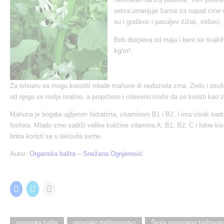
setva umanjuje šanse za napad crne v
su i graškov i pasuljev žižak, miševi, 
Bob dospeva od maja i bere se svakih
kg/m².
Za ishranu se mogu koristiti mlade mahune ili nedozrela zrna. Zrelo i osu
od njega se melje brašno, a proprženo i mleveno može da se koristi kao 
Mahuna je bogata ugljenim hidratima, vitaminom B1 i B2, i ima visok sadrž
fosfora. Mlado zrno sadrži velike količine vitamina A, B1, B2, C i folne kis
boba koristi se u lekovite svrhe.
Autor:
Organska bašta
–
Snežana Ognjenović
Share this:
C
C
C
l
l
l
i
i
i
c
c
c
k
k
k
t
t
t
organska bašta
organsko baštovanstvo
Škola organskog baštovan