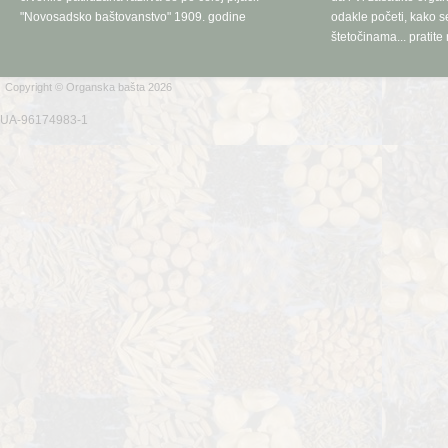
"Novosadsko baštovanstvo" 1909. godine
odakle početi, kako se
štetočinama... pratite 
Copyright © Organska bašta 2026
UA-96174983-1