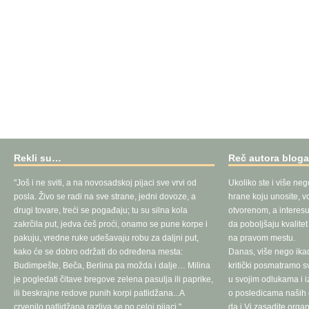
Rekli su…
Reč autora blog
"Još i ne sviti, a na novosadskoj pijaci sve vrvi od
Ukoliko ste i više neg
posla. Živo se radi na sve strane, jedni dovoze, a
hrane koju unosite, vo
drugi tovare, treći se pogađaju; tu su silna kola
otvorenom, a interesu
zakrčila put, jedva ćeš proći, onamo se pune korpe i
da poboljšaju kvalite
pakuju, vredne ruke udešavaju robu za daljni put,
na pravom mestu.
kako će se dobro održati do određena mesta:
Danas, više nego ika
Budimpešte, Beča, Berlina pa možda i dalje… Milina
kritički posmatramo 
je pogledati čitave bregove zelena pasulja ili paprike,
u svojim odlukama i 
ili beskrajne redove punih korpi patlidžana...A
o posledicama naših d
crvenilo patlidžana razliva se po celoj pijaci."
da i Vi zasadite orga