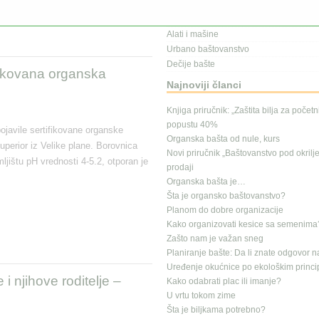
Kalendar radova
Gajenje na terasi
Alati i mašine
Urbano baštovanstvo
Dečije bašte
ifikovana organska
Najnoviji članci
Knjiga priručnik: „Zaštita bilja za počet
popustu 40%
ojavile sertifikovane organske
Organska bašta od nule, kurs
perior iz Velike plane. Borovnica
Novi priručnik „Baštovanstvo pod okrilj
jištu pH vrednosti 4-5.2, otporan je
prodaji
Organska bašta je…
Šta je organsko baštovanstvo?
Planom do dobre organizacije
Kako organizovati kesice sa semenima
Zašto nam je važan sneg
Planiranje bašte: Da li znate odgovor n
Uređenje okućnice po ekološkim princ
i njihove roditelje –
Kako odabrati plac ili imanje?
U vrtu tokom zime
Šta je biljkama potrebno?