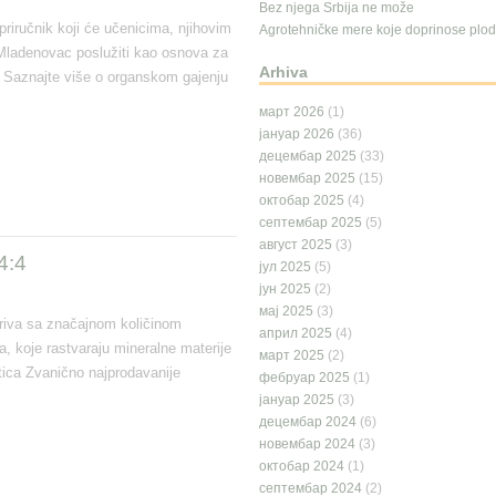
Bez njega Srbija ne može
priručnik koji će učenicima, njihovim
Agrotehničke mere koje doprinose plodn
 Mladenovac poslužiti kao osnova za
Arhiva
i. Saznajte više o organskom gajenju
март 2026
(1)
јануар 2026
(36)
децембар 2025
(33)
новембар 2025
(15)
октобар 2025
(4)
септембар 2025
(5)
август 2025
(3)
4:4
јул 2025
(5)
јун 2025
(2)
мај 2025
(3)
briva sa značajnom količinom
април 2025
(4)
a, koje rastvaraju mineralne materije
март 2025
(2)
tica Zvanično najprodavanije
фебруар 2025
(1)
јануар 2025
(3)
децембар 2024
(6)
новембар 2024
(3)
октобар 2024
(1)
септембар 2024
(2)