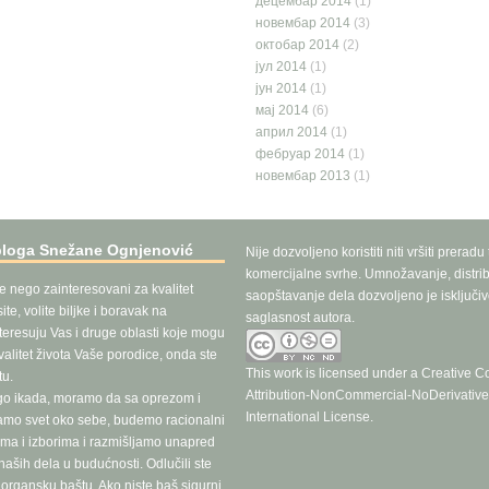
децембар 2014
(1)
новембар 2014
(3)
октобар 2014
(2)
јул 2014
(1)
јун 2014
(1)
мај 2014
(6)
април 2014
(1)
фебруар 2014
(1)
новембар 2013
(1)
bloga Snežane Ognjenović
Nije dozvoljeno koristiti niti vršiti preradu
komercijalne svrhe. Umnožavanje, distrib
še nego zainteresovani za kvalitet
saopštavanje dela dozvoljeno je isključi
te, volite biljke i boravak na
saglasnost autora.
teresuju Vas i druge oblasti koje mogu
valitet života Vaše porodice, onda ste
This work is licensed under a
Creative 
u.
Attribution-NonCommercial-NoDerivative
go ikada, moramo da sa oprezom i
International License
.
ramo svet oko sebe, budemo racionalni
ma i izborima i razmišljamo unapred
aših dela u budućnosti. Odlučili ste
e organsku baštu. Ako niste baš sigurni