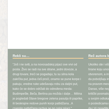
Rekli su…
Reč autora 
"Još i ne sviti, a na novosadskoj pijaci sve vrvi od
Ukoliko ste i vi
posla. Živo se radi na sve strane, jedni dovoze, a
hrane koju unosi
drugi tovare, treći se pogađaju; tu su silna kola
otvorenom, a in
zakrčila put, jedva ćeš proći, onamo se pune korpe i
da poboljšaju k
pakuju, vredne ruke udešavaju robu za daljni put,
na pravom mest
kako će se dobro održati do određena mesta:
Danas, više ne
Budimpešte, Beča, Berlina pa možda i dalje… Milina
kritički posmat
je pogledati čitave bregove zelena pasulja ili paprike,
u svojim odluka
ili beskrajne redove punih korpi patlidžana...A
o posledicama n
crvenilo patlidžana razliva se po celoj pijaci."
da i Vi zasadit