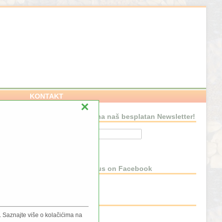
KONTAKT
×
Pretplatite se na naš besplatan Newsletter!
NSTVU
Connect with us on Facebook
BLOG
 Saznajte više o kolačićima na
Blog