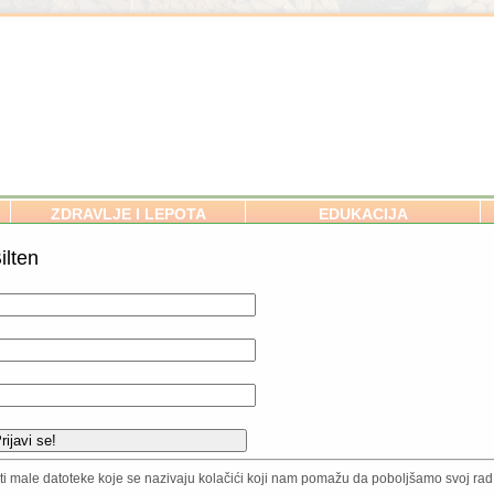
ZDRAVLJE I LEPOTA
EDUKACIJA
ilten
anska vinarija Plavinci
SVE O ORGANSKOM BAŠTOVA
a prirodom! Plavinci pripadaju
Zemljište i ishrana biljaka
 i u okviru njega Gročanskom
Setva
ti grožđa i ne liči na bilo koje drugo
Povrće / Voće / Začini
Ukrasne vrste
Zaštita biljaka
isti male datoteke koje se nazivaju kolačići koji nam pomažu da poboljšamo svoj rad.