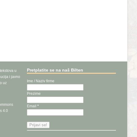
Pretplatite se na naš Bilten
 tekstova u
ucija i javno
Ime / Naziv firme
vo uz
Prezime
Commons
Email
*
s 4.0