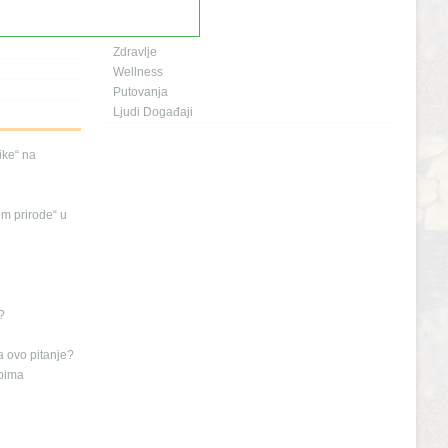
Planeta i Mi
Naš dom
Zdravlje
Wellness
Putovanja
Ljudi Događaji
nike“ na
em prirode“ u
?
a ovo pitanje?
ipima