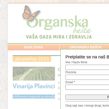
NASLOVNA
ORGANSKA BAŠTA
Pretplatite se na naš B
децембар 2023
Ime / Naziv firme
Organski proizvođač: org
Prezime
децембар 27, 2023
//
Email
*
Vrhunska vina pravljena u saradnji s
Beogradskom vinogradarskom rejonu
vinogorju. Vino se pravi od retkih sor
vino koje ste …
Share this:
Ovaj sajt, kao i mnogi drugi, kor