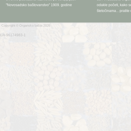
"Novosadsko baštovanstvo" 1909. godine
odakle početi, kako se
štetočinama... pratite 
Copyright © Organska bašta 2026
UA-96174983-1