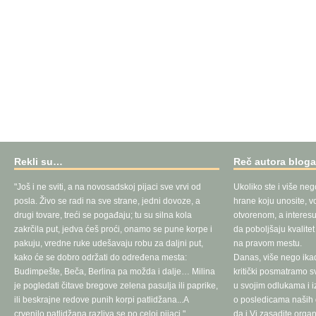
Rekli su…
Reč autora blog
"Još i ne sviti, a na novosadskoj pijaci sve vrvi od
Ukoliko ste i više neg
posla. Živo se radi na sve strane, jedni dovoze, a
hrane koju unosite, vo
drugi tovare, treći se pogađaju; tu su silna kola
otvorenom, a interesu
zakrčila put, jedva ćeš proći, onamo se pune korpe i
da poboljšaju kvalite
pakuju, vredne ruke udešavaju robu za daljni put,
na pravom mestu.
kako će se dobro održati do određena mesta:
Danas, više nego ika
Budimpešte, Beča, Berlina pa možda i dalje… Milina
kritički posmatramo 
je pogledati čitave bregove zelena pasulja ili paprike,
u svojim odlukama i 
ili beskrajne redove punih korpi patlidžana...A
o posledicama naših d
crvenilo patlidžana razliva se po celoj pijaci."
da i Vi zasadite orga