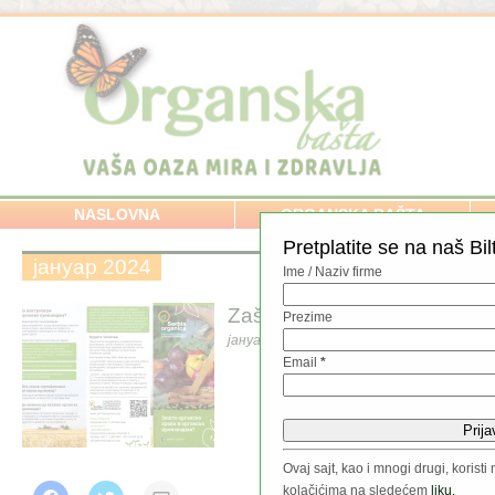
NASLOVNA
ORGANSKA BAŠTA
Pretplatite se na naš Bil
јануар 2024
Ime / Naziv firme
Zašto organska hrana i org
Prezime
јануар 9, 2024
//
Email
*
Share this:
Ovaj sajt, kao i mnogi drugi, koris
kolačićima na sledećem
liku.
C
C
C