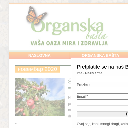
NASLOVNA
ORGANSKA BAŠTA
Pretplatite se na naš B
новембар 2020
Ime / Naziv firme
Škola organskog voćars
Prezime
новембар 7, 2020
//
Email
*
Na osnovu iskazanog interesovanja 
poljoprivrede i baštovanstva, u sara
našim kolegama koji su predavači i u
drugi put organizujemo JESEN
…
Ovaj sajt, kao i mnogi drugi, kor