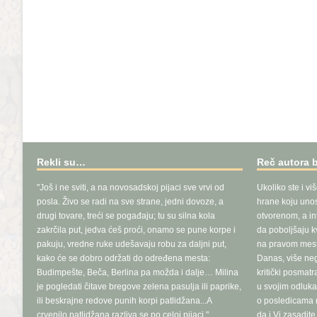
Rekli su…
Reč autora 
"Još i ne sviti, a na novosadskoj pijaci sve vrvi od
Ukoliko ste i vi
posla. Živo se radi na sve strane, jedni dovoze, a
hrane koju unosi
drugi tovare, treći se pogađaju; tu su silna kola
otvorenom, a in
zakrčila put, jedva ćeš proći, onamo se pune korpe i
da poboljšaju k
pakuju, vredne ruke udešavaju robu za daljni put,
na pravom mest
kako će se dobro održati do određena mesta:
Danas, više ne
Budimpešte, Beča, Berlina pa možda i dalje… Milina
kritički posmat
je pogledati čitave bregove zelena pasulja ili paprike,
u svojim odluka
ili beskrajne redove punih korpi patlidžana...A
o posledicama n
crvenilo patlidžana razliva se po celoj pijaci."
da i Vi zasadit