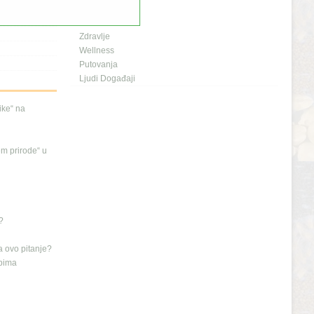
Planeta i Mi
Naš dom
Zdravlje
Wellness
Putovanja
Ljudi Događaji
nike“ na
em prirode“ u
?
a ovo pitanje?
ipima