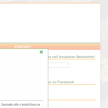
KONTAKT
×
Pretplatite se na naš besplatan Newsletter!
NSTVU
Connect with us on Facebook
BLOG
 Saznajte više o kolačićima na
Blog