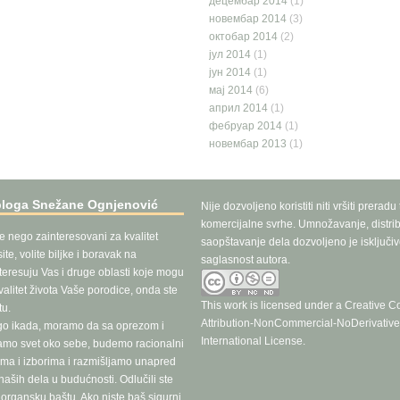
децембар 2014
(1)
новембар 2014
(3)
октобар 2014
(2)
јул 2014
(1)
јун 2014
(1)
мај 2014
(6)
април 2014
(1)
фебруар 2014
(1)
новембар 2013
(1)
bloga Snežane Ognjenović
Nije dozvoljeno koristiti niti vršiti preradu
komercijalne svrhe. Umnožavanje, distrib
še nego zainteresovani za kvalitet
saopštavanje dela dozvoljeno je isključi
te, volite biljke i boravak na
saglasnost autora.
teresuju Vas i druge oblasti koje mogu
valitet života Vaše porodice, onda ste
This work is licensed under a
Creative 
u.
Attribution-NonCommercial-NoDerivative
go ikada, moramo da sa oprezom i
International License
.
ramo svet oko sebe, budemo racionalni
ma i izborima i razmišljamo unapred
aših dela u budućnosti. Odlučili ste
e organsku baštu. Ako niste baš sigurni