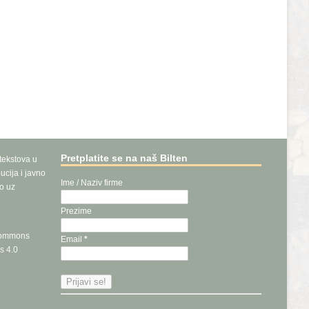
Pretplatite se na naš Bilten
 tekstova u
ucija i javno
Ime / Naziv firme
vo uz
Prezime
Commons
Email
*
s 4.0