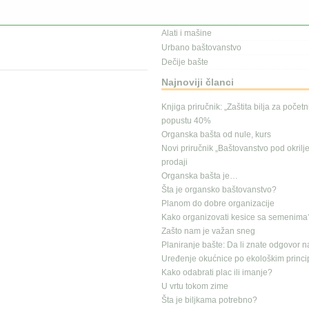
Kalendar radova
Gajenje na terasi
Alati i mašine
Urbano baštovanstvo
Dečije bašte
Najnoviji članci
Knjiga priručnik: „Zaštita bilja za počet
popustu 40%
Organska bašta od nule, kurs
Novi priručnik „Baštovanstvo pod okrilj
prodaji
Organska bašta je…
Šta je organsko baštovanstvo?
Planom do dobre organizacije
Kako organizovati kesice sa semenima
Zašto nam je važan sneg
Planiranje bašte: Da li znate odgovor n
Uređenje okućnice po ekološkim princ
Kako odabrati plac ili imanje?
U vrtu tokom zime
Šta je biljkama potrebno?