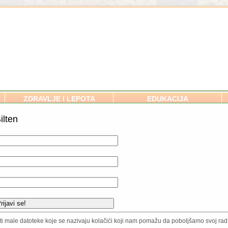
ZDRAVLJE I LEPOTA
EDUKACIJA
ilten
tva – Beograd
SVE O ORGANSKOM BAŠTOVA
brojnih poklonika organske
Zemljište i ishrana biljaka
dnji sa obrazovnim institucijama i
Setva
spešni praktičari iz ove oblasti, po
Povrće / Voće / Začini
JU ŠKOLU ORGANSKOG VOĆARSTVA
Ukrasne vrste
Zaštita biljaka
isti male datoteke koje se nazivaju kolačići koji nam pomažu da poboljšamo svoj rad.