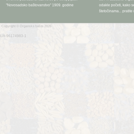
"Novosadsko baštovanstvo" 1909. godine
odakle početi, kako se
štetočinama... pratite 
Copyright © Organska bašta 2026
UA-96174983-1