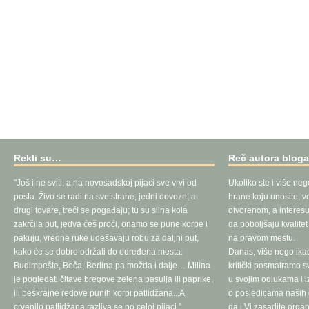
Rekli su…
Reč autora blog
"Još i ne sviti, a na novosadskoj pijaci sve vrvi od
Ukoliko ste i više neg
posla. Živo se radi na sve strane, jedni dovoze, a
hrane koju unosite, vo
drugi tovare, treći se pogađaju; tu su silna kola
otvorenom, a interesu
zakrčila put, jedva ćeš proći, onamo se pune korpe i
da poboljšaju kvalite
pakuju, vredne ruke udešavaju robu za daljni put,
na pravom mestu.
kako će se dobro održati do određena mesta:
Danas, više nego ika
Budimpešte, Beča, Berlina pa možda i dalje… Milina
kritički posmatramo 
je pogledati čitave bregove zelena pasulja ili paprike,
u svojim odlukama i 
ili beskrajne redove punih korpi patlidžana...A
o posledicama naših d
crvenilo patlidžana razliva se po celoj pijaci."
da i Vi zasadite orga