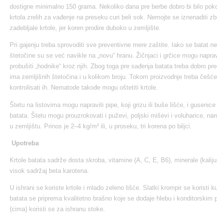
dostigne minimalno 150 grama. Nekoliko dana pre berbe dobro bi bilo poko
krtola zrelih za vađenje na preseku curi beli sok. Nemojte se iznenaditi zb
zadebljale krtole, jer koren prodire duboko u zemljište.
Pri gajenju treba sprovoditi sve preventivne mere zaštite. Iako se batat n
štetočine su se već navikle na „novu“ hranu. Žičnjaci i grčice mogu naprav
probušiti „hodnike“ kroz njih. Zbog toga pre sađenja batata treba dobro pregl
ima zemljišnih štetočina i u kolikom broju. Tokom proizvodnje treba češće
kontrolisati ih. Nematode takođe mogu oštetiti krtole.
Štetu na listovima mogu napraviti pipe, koji grizu ili buše lišće, i guseni
batata. Štetu mogu prouzrokovati i puževi, poljski miševi i voluharice, na
u zemljištu. Prinos je 2–4 kg/m² ili, u proseku, tri korena po biljci.
Upotreba
Krtole batata sadrže dosta skroba, vitamine (A, C, E, B6), minerale (kal
visok sadržaj beta karotena.
U ishrani se koriste krtole i mlado zeleno lišće. Slatki krompir se koristi 
batata se priprema kvalitetno brašno koje se dodaje hlebu i konditorski
(cima) koristi se za ishranu stoke.