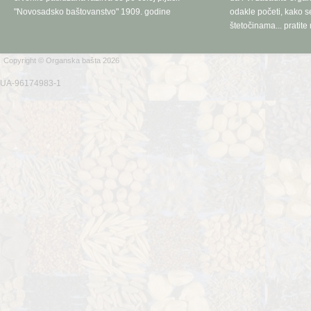
"Novosadsko baštovanstvo" 1909. godine
odakle početi, kako se
štetočinama... pratite 
Copyright © Organska bašta 2026
UA-96174983-1