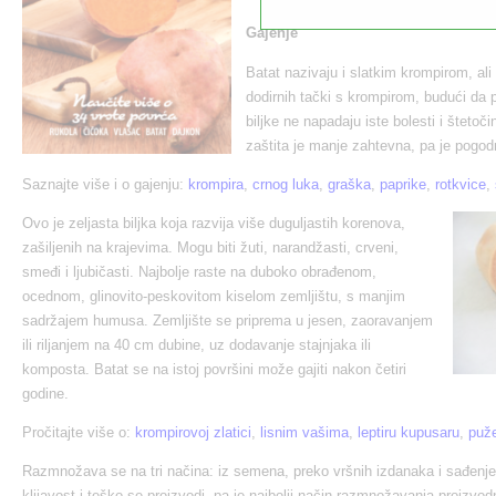
Gajenje
Batat nazivaju i slatkim krompirom, ali
dodirnih tački s krompirom, budući da 
biljke ne napadaju iste bolesti i štetoči
zaštita je manje zahtevna, pa je pogod
Saznajte više i o gajenju:
krompira
,
crnog luka
,
graška
,
paprike
,
rotkvice
,
Ovo je zeljasta biljka koja razvija više duguljastih korenova,
zašiljenih na krajevima. Mogu biti žuti, narandžasti, crveni,
smeđi i ljubičasti. Najbolje raste na duboko obrađenom,
ocednom, glinovito-peskovitom kiselom zemljištu, s manjim
sadržajem humusa. Zemljište se priprema u jesen, zaoravanjem
ili riljanjem na 40 cm dubine, uz dodavanje stajnjaka ili
komposta. Batat se na istoj površini može gajiti nakon četiri
godine.
Pročitajte više o:
krompirovoj zlatici
,
lisnim vašima
,
leptiru kupusaru
,
puž
Razmnožava se na tri načina: iz semena, preko vršnih izdanaka i sađen
klijavost i teško se proizvodi, pa je najbolji način razmnožavanja proizvod