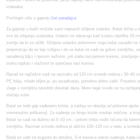
izdanaka.
Pročitajte više o gajenju
čeri paradajza
Za gajenje u bašti možete sami napraviti ožiljene izdanke. Batat držite u t
sve do izbijanja uzdanaka. Izdanci se odsecaju kad izrastu otprilike 20 
zemlje da bi se ožilili. Ožiljene izdanke polovinom maja treba zasaditi na 
preporučuju da se leje izdignu i da se batat ne sadi na golom zemljištu, ve
rasađenoj biljci i njenom nežnom, još slabo razvijenom korenu, stavljanje
stalnu toplotu i vlažnost te sprečava rast korova.
Rasad se najčešće sadi na razmaku od 120 cm između redova i 30–40 cm u
PE folija, mlade biljke je, po rasađivanju, potrebno dobro zaliti. Posebno 
vlage u zemljištu narednih desetak dana. Mere nege svode se na razbijanj
slučaju suše.
Batat se ređe gaji sađenjem krtola, a sadnja se obavlja od polovine aprila
vremenskim prilikama). Za sađenje se biraju krtole srednje veličine, a kr
Batat se sadi na dubinu od 5–10 cm, i pritom treba voditi računa da barem
zemljištu. Razmak između redova je obično 100–120 cm u redu, a između
Batat se vadi od avgusta do oktobra, 3–4 meseca nakon sađenja, kada cim