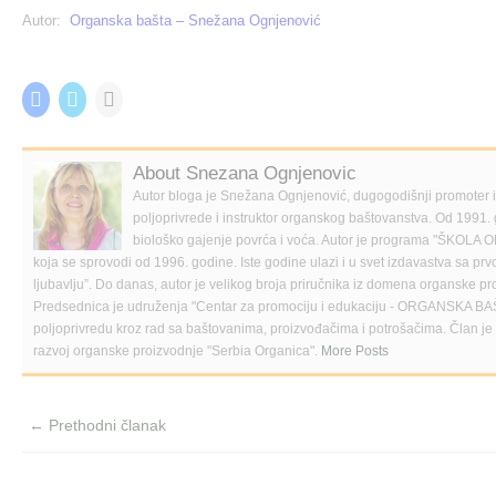
Autor:
Organska bašta
–
Snežana Ognjenović
Share this:
C
C
C
l
l
l
i
i
i
c
c
c
k
k
k
t
t
t
About Snezana Ognjenovic
o
o
o
s
s
e
Autor bloga je Snežana Ognjenović, dugogodišnji promoter
h
h
m
poljoprivrede i instruktor organskog baštovanstva. Od 1991. 
a
a
a
r
r
i
biološko gajenje povrća i voća. Autor je programa "Š
e
e
l
koja se sprovodi od 1996. godine. Iste godine ulazi i u svet izdavastva sa p
o
o
a
n
n
l
ljubavlju”. Do danas, autor je velikog broja priručnika iz domena organske pr
F
T
i
Predsednica je udruženja "Centar za promociju i edukaciju - ORGANSKA BA
a
w
n
c
i
k
poljoprivredu kroz rad sa baštovanima, proizvođačima i potrošačima. Član 
e
t
t
razvoj organske proizvodnje "Serbia Organica".
More Posts
b
t
o
o
e
a
o
r
f
k
(
r
(
O
i
← Prethodni članak
O
p
e
p
e
n
e
n
d
n
s
(
s
i
O