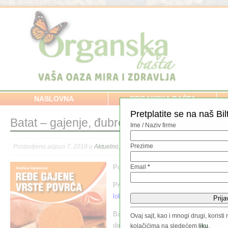
NASLOVNA
ORGANSKA BAŠTA
Pretplatite se na naš Bil
Batat – gajenje, đubrenje, zaštita
Ime / Naziv firme
Prezime
Postavljeno април 7, 2018 u
Aktuelno
,
Povrće
,
Povrće / Voće / Začini
//
Poručite knjigu:
Ređe gajene vrste pov
Email
*
Pročitajte više o gajenju
kineske broko
lobode
.
Batat je višegodišnja biljka poreklom i
Ovaj sajt, kao i mnogi drugi, koris
danas se zbog hranljivih krtola uspešno
kolačićima na sledećem
liku.