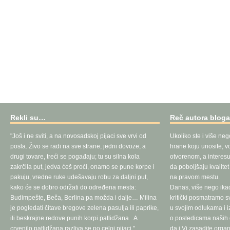
Rekli su…
Reč autora blog
"Još i ne sviti, a na novosadskoj pijaci sve vrvi od
Ukoliko ste i više neg
posla. Živo se radi na sve strane, jedni dovoze, a
hrane koju unosite, vo
drugi tovare, treći se pogađaju; tu su silna kola
otvorenom, a interesu
zakrčila put, jedva ćeš proći, onamo se pune korpe i
da poboljšaju kvalite
pakuju, vredne ruke udešavaju robu za daljni put,
na pravom mestu.
kako će se dobro održati do određena mesta:
Danas, više nego ika
Budimpešte, Beča, Berlina pa možda i dalje… Milina
kritički posmatramo 
je pogledati čitave bregove zelena pasulja ili paprike,
u svojim odlukama i 
ili beskrajne redove punih korpi patlidžana...A
o posledicama naših d
crvenilo patlidžana razliva se po celoj pijaci."
da i Vi zasadite orga