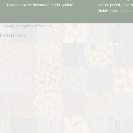
"Novosadsko baštovanstvo" 1909. godine
odakle početi, kako se
štetočinama... pratite 
Copyright © Organska bašta 2026
UA-96174983-1