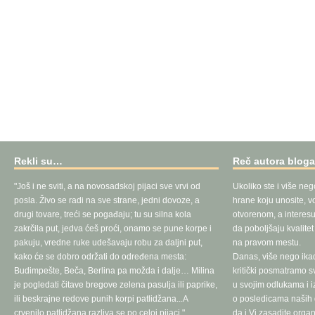
Rekli su…
Reč autora blog
"Još i ne sviti, a na novosadskoj pijaci sve vrvi od
Ukoliko ste i više neg
posla. Živo se radi na sve strane, jedni dovoze, a
hrane koju unosite, vo
drugi tovare, treći se pogađaju; tu su silna kola
otvorenom, a interesu
zakrčila put, jedva ćeš proći, onamo se pune korpe i
da poboljšaju kvalite
pakuju, vredne ruke udešavaju robu za daljni put,
na pravom mestu.
kako će se dobro održati do određena mesta:
Danas, više nego ika
Budimpešte, Beča, Berlina pa možda i dalje… Milina
kritički posmatramo 
je pogledati čitave bregove zelena pasulja ili paprike,
u svojim odlukama i 
ili beskrajne redove punih korpi patlidžana...A
o posledicama naših d
crvenilo patlidžana razliva se po celoj pijaci."
da i Vi zasadite orga