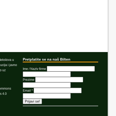
Pretplatite se na naš Bilten
 tekstova u
ucija i javno
Ime / Naziv firme
vo uz
Prezime
Commons
Email
*
s 4.0