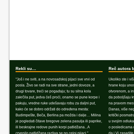
Rekli su…
Reč autora 
"Još i ne sviti, a na novosadskoj pijaci sve vrvi od
Ukoliko ste i vi
posla. Živo se radi na sve strane, jedni dovoze, a
hrane koju unosi
drugi tovare, treći se pogađaju; tu su silna kola
otvorenom, a in
zakrčila put, jedva ćeš proći, onamo se pune korpe i
da poboljšaju k
pakuju, vredne ruke udešavaju robu za daljni put,
na pravom mest
kako će se dobro održati do određena mesta:
Danas, više ne
Budimpešte, Beča, Berlina pa možda i dalje… Milina
kritički posmat
je pogledati čitave bregove zelena pasulja ili paprike,
u svojim odluka
ili beskrajne redove punih korpi patlidžana...A
o posledicama n
crvenilo patlidžana razliva se po celoj pijaci."
da i Vi zasadit