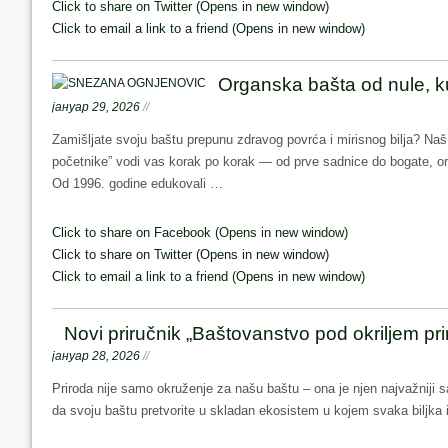
Click to share on Twitter (Opens in new window)
Click to email a link to a friend (Opens in new window)
Organska bašta od nule, k
јануар 29, 2026
//
Zamišljate svoju baštu prepunu zdravog povrća i mirisnog bilja? Na
početnike” vodi vas korak po korak — od prve sadnice do bogate, o
Od 1996. godine edukovali …
Share this:
Click to share on Facebook (Opens in new window)
Click to share on Twitter (Opens in new window)
Click to email a link to a friend (Opens in new window)
Novi priručnik „Baštovanstvo pod okriljem pri
јануар 28, 2026
//
Priroda nije samo okruženje za našu baštu – ona je njen najvažniji s
da svoju baštu pretvorite u skladan ekosistem u kojem svaka biljka i
Share this: