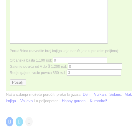
Porudžbina (navedite broj knjiga koje naručujete u praznim poljima):
Organska bašta 1.100 rsd:
Gajenje povrća od A do Š 1.200 rsd:
Redje gajene vrste povrća 850 rsd:
Naša izdanja možete poručiti preko knjižara
Delfi
,
Vulkan
,
Solaris
,
Mak
knjiga – Valjevo
i u poljoapoteci
Happy garden – Kumodraž
.
Share this:
C
C
C
l
l
l
i
i
i