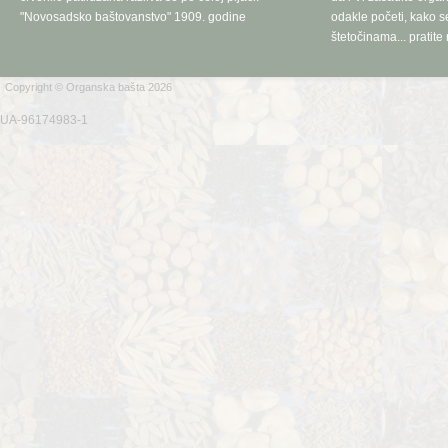
"Novosadsko baštovanstvo" 1909. godine
odakle početi, kako se
štetočinama... pratite 
Copyright © Organska bašta 2026
UA-96174983-1