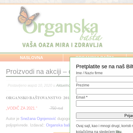
NASLOVNA
ORGANSKA BAŠTA
Pretplatite se na naš Bil
Proizvodi na akciji – organsko baštovans
Ime / Naziv firme
Prezime
Postavljeno март 10, 2020 u
Aktuelno
//
ORGANSKO BAŠTOVANSTVO 2014 – 2021.
Email
*
„VODIČ ZA 2021.“
750 rsd
550 rsd
poručivanje
Autor je
Snežana Ognjenović
dugogodišnji instruktor organskog baštovan
poljoprivrede. Izdavač:
Organska bašta
.
Ovaj sajt, kao i mnogi drugi, koris
kolačićima na sledećem
liku.