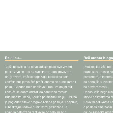
Rekli su…
Reč autora blog
"Još i ne sviti, a na novosadskoj pijaci sve vrvi od
Ukoliko ste i više neg
posla. Živo se radi na sve strane, jedni dovoze, a
hrane koju unosite, vo
drugi tovare, treći se pogađaju; tu su silna kola
otvorenom, a interesu
zakrčila put, jedva ćeš proći, onamo se pune korpe i
da poboljšaju kvalite
pakuju, vredne ruke udešavaju robu za daljni put,
na pravom mestu.
kako će se dobro održati do određena mesta:
Danas, više nego ika
Budimpešte, Beča, Berlina pa možda i dalje… Milina
kritički posmatramo 
je pogledati čitave bregove zelena pasulja ili paprike,
u svojim odlukama i 
ili beskrajne redove punih korpi patlidžana...A
o posledicama naših d
crvenilo patlidžana razliva se po celoj pijaci."
da i Vi zasadite orga