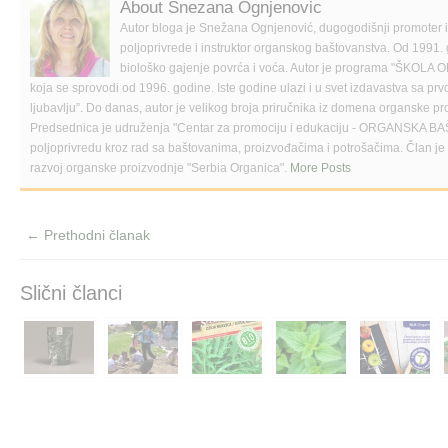
k
(
r
About Snezana Ognjenovic
(
O
i
O
p
e
Autor bloga je Snežana Ognjenović, dugogodišnji promoter
p
e
n
poljoprivrede i instruktor organskog baštovanstva. Od 1991. 
e
n
d
n
s
(
biološko gajenje povrća i voća. Autor je programa "Š
s
i
O
koja se sprovodi od 1996. godine. Iste godine ulazi i u svet izdavastva sa p
i
n
p
n
n
e
ljubavlju”. Do danas, autor je velikog broja priručnika iz domena organske pr
n
e
n
Predsednica je udruženja "Centar za promociju i edukaciju - ORGANSKA BA
e
w
s
w
w
i
poljoprivredu kroz rad sa baštovanima, proizvođačima i potrošačima. Član 
w
i
n
razvoj organske proizvodnje "Serbia Organica".
More Posts
i
n
n
n
d
e
d
o
w
o
w
w
w
)
i
← Prethodni članak
)
n
d
o
w
)
Slični članci