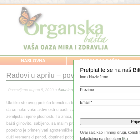
NASLOVNA
ORGANSKA BAŠTA
Pretplatite se na naš Bil
Radovi u aprilu – povrtnjak
Ime / Naziv firme
Prezime
Postavljeno април 5, 2020 u
Aktuelno
,
Kalendar radova
,
Povrće / Voće / Začin
Ukoliko ste ovog proleća krenuli sa bio-baštom treba znati
Email
*
da će neke vaše aktivnosti u bašti zavisiti od strukture
zemljišta i njene plodnosti. To znači, ukoliko je zemljište u
bašti glinovito, sabijeno, sa malim procentom humusa,
potrebno je primenjivati agrotehničke mere koje će, kroz
Ovaj sajt, kao i mnogi drugi, koris
duži vremenski period, doprineti poboljšanju strukturnog
kolačićima na sledećem
liku.