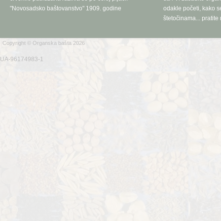
"Novosadsko baštovanstvo" 1909. godine
odakle početi, kako se
štetočinama... pratite 
Copyright © Organska bašta 2026
UA-96174983-1