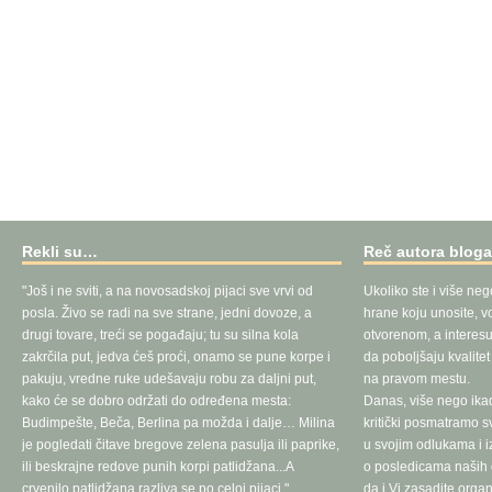
Rekli su…
Reč autora blog
"Još i ne sviti, a na novosadskoj pijaci sve vrvi od
Ukoliko ste i više neg
posla. Živo se radi na sve strane, jedni dovoze, a
hrane koju unosite, vo
drugi tovare, treći se pogađaju; tu su silna kola
otvorenom, a interesu
zakrčila put, jedva ćeš proći, onamo se pune korpe i
da poboljšaju kvalite
pakuju, vredne ruke udešavaju robu za daljni put,
na pravom mestu.
kako će se dobro održati do određena mesta:
Danas, više nego ika
Budimpešte, Beča, Berlina pa možda i dalje… Milina
kritički posmatramo 
je pogledati čitave bregove zelena pasulja ili paprike,
u svojim odlukama i 
ili beskrajne redove punih korpi patlidžana...A
o posledicama naših d
crvenilo patlidžana razliva se po celoj pijaci."
da i Vi zasadite orga