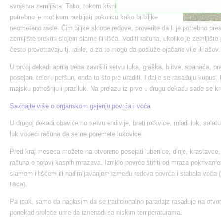
svojstva zemljišta. Tako, tokom kišnih aprilskih dana,
potrebno je motikom razbijati pokoricu kako bi biljke
neometano rasle. Čim biljke sklope redove, proverite da li je potrebno pre
zemljište prekriti slojem slame ili lišća. Voditi računa, ukoliko je zemljište
često provetravaju tj. rahle, a za to mogu da posluže ojačane vile ili ašov.
U prvoj dekadi aprila treba završiti setvu luka, graška, blitve, spanaća, pr
posejani celer i peršun, onda to što pre uraditi. I dalje se rasađuju kupus, 
majsku potrošnju i praziluk. Na prelazu iz prve u drugu dekadu sade se kr
Saznajte više o organskom gajenju povrća i voća
U drugoj dekadi obavićemo setvu endivije, brati rotkvice, mladi luk, salatu
luk vodeći računa da se ne poremete lukovice.
Pred kraj meseca možete na otvoreno posejati lubenice, dinje, krastavce, 
računa o pojavi kasnih mrazeva. Izniklo povrće štititi od mraza pokrivanj
slamom i lišćem ili nadimljavanjem između redova povrća i stabala voća 
lišća).
Pa ipak, samo da naglasim da se tradicionalno paradajz rasađuje na otvo
ponekad proleće ume da iznenadi sa niskim temperaturama.