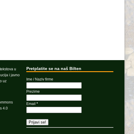
Pretplatite se na naš Bilten
 tekstova u
ucija i javno
Ime / Naziv firme
vo uz
Prezime
Commons
Email
*
s 4.0