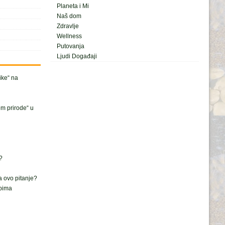
Planeta i Mi
Naš dom
Zdravlje
Wellness
Putovanja
Ljudi Događaji
nike“ na
em prirode“ u
?
a ovo pitanje?
ipima