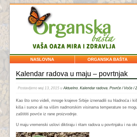
NASLOVNA
ORGANSKA BAŠTA
Pretplatite se na naš B
Kalendar radova u maju – povrtnjak
Ime / Naziv firme
Postavljeno мај 13, 2015 u
Aktuelno
,
Kalendar radova
,
Povrće / Voće / 
Prezime
Kao što smo videli, mnoge krajeve Srbije iznenadili su hladnoća i k
Email
*
kiša i sunce ali na višim nadmorskim visinama temperature se mogu s
zaštititi povrće iz rane proizvodnje.
U maju vremenski uslovi diktiraju i ritam radova u povrtnjaku i na ok
Ovaj sajt, kao i mnogi drugi, kor