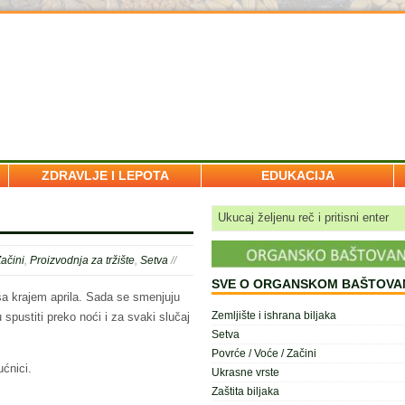
ZDRAVLJE I LEPOTA
EDUKACIJA
ilten
Začini
,
Proizvodnja za tržište
,
Setva
//
SVE O ORGANSKOM BAŠTOVA
iša krajem aprila. Sada se smenjuju
Zemljište i ishrana biljaka
pustiti preko noći i za svaki slučaj
Setva
Povrće / Voće / Začini
ućnici.
Ukrasne vrste
Zaštita biljaka
isti male datoteke koje se nazivaju kolačići koji nam pomažu da poboljšamo svoj rad.