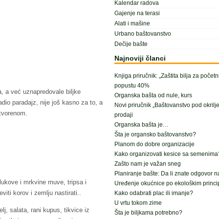
Kalendar radova
Gajenje na terasi
Alati i mašine
Urbano baštovanstvo
Dečije bašte
Najnoviji članci
Knjiga priručnik: „Zaštita bilja za počet
popustu 40%
a, a već uznapredovale biljke
Organska bašta od nule, kurs
sadio paradajz, nije još kasno za to, a
Novi priručnik „Baštovanstvo pod okrilj
otvorenom.
prodaji
Organska bašta je…
Šta je organsko baštovanstvo?
Planom do dobre organizacije
Kako organizovati kesice sa semenima
Zašto nam je važan sneg
Planiranje bašte: Da li znate odgovor n
 lukove i mrkvine muve, tripsa i
Uređenje okućnice po ekološkim princ
viti korov i zemlju nastirati..
Kako odabrati plac ili imanje?
U vrtu tokom zime
, salata, rani kupus, tikvice iz
Šta je biljkama potrebno?