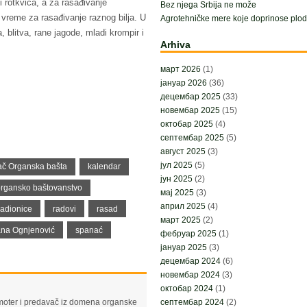
i rotkvica, a za rasađivanje
Bez njega Srbija ne može
 vreme za rasađivanje raznog bilja. U
Agrotehničke mere koje doprinose plodn
, blitva, rane jagode, mladi krompir i
Arhiva
март 2026
(1)
јануар 2026
(36)
децембар 2025
(33)
новембар 2025
(15)
октобар 2025
(4)
септембар 2025
(5)
август 2025
(3)
јул 2025
(5)
ač Organska bašta
kalendar
јун 2025
(2)
rgansko baštovanstvo
мај 2025
(3)
април 2025
(4)
radionice
radovi
rasad
март 2025
(2)
na Ognjenović
spanać
фебруар 2025
(1)
јануар 2025
(3)
децембар 2024
(6)
новембар 2024
(3)
октобар 2024
(1)
moter i predavač iz domena organske
септембар 2024
(2)