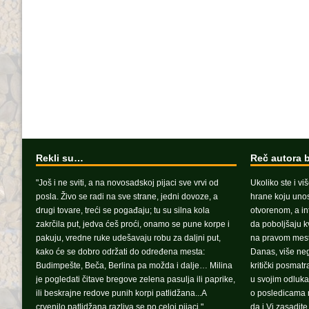
Rekli su…
Reč autora 
"Još i ne sviti, a na novosadskoj pijaci sve vrvi od
Ukoliko ste i vi
posla. Živo se radi na sve strane, jedni dovoze, a
hrane koju unosi
drugi tovare, treći se pogađaju; tu su silna kola
otvorenom, a in
zakrčila put, jedva ćeš proći, onamo se pune korpe i
da poboljšaju k
pakuju, vredne ruke udešavaju robu za daljni put,
na pravom mest
kako će se dobro održati do određena mesta:
Danas, više ne
Budimpešte, Beča, Berlina pa možda i dalje… Milina
kritički posmat
je pogledati čitave bregove zelena pasulja ili paprike,
u svojim odluka
ili beskrajne redove punih korpi patlidžana...A
o posledicama n
crvenilo patlidžana razliva se po celoj pijaci."
da i Vi zasadit