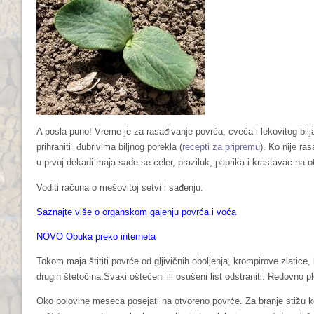
sledećem
liku.
A posla-puno! Vreme je za rasađivanje povrća, cveća i lekovitog bilj
prihraniti đubrivima biljnog porekla (
recepti za pripremu
). Ko nije ra
u prvoj dekadi maja sade se celer, praziluk, paprika i krastavac na 
Voditi računa o mešovitoj setvi i sađenju.
Saznajte više o organskom gajenju povrća i voća
NOVO Obuka preko interneta
Tokom maja štititi povrće od gljivičnih oboljenja, krompirove zlatice,
drugih štetočina.Svaki oštećeni ili osušeni list odstraniti. Redovno ple
Oko polovine meseca posejati na otvoreno povrće. Za branje stižu kelj