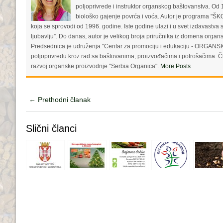
(
O
i
poljoprivrede i instruktor organskog baštovanstva. Od 
O
p
e
biološko gajenje povrća i voća. Autor je progra
p
e
n
e
n
d
koja se sprovodi od 1996. godine. Iste godine ulazi i u svet izdavastva
n
s
(
ljubavlju”. Do danas, autor je velikog broja priručnika iz domena organ
s
i
O
i
n
p
Predsednica je udruženja "Centar za promociju i edukaciju - ORGAN
n
n
e
n
e
n
poljoprivredu kroz rad sa baštovanima, proizvođačima i potrošačima. 
e
w
s
razvoj organske proizvodnje "Serbia Organica".
More Posts
w
w
i
w
i
n
i
n
n
n
d
e
d
o
w
← Prethodni članak
o
w
w
w
)
i
)
n
d
Slični članci
o
w
)