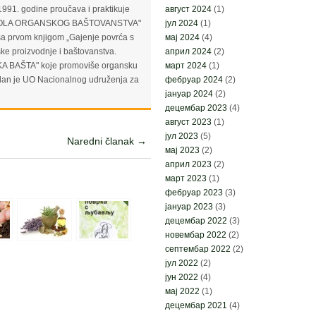
1991. godine proučava i praktikuje
август 2024
(1)
ma "ŠKOLA ORGANSKOG BAŠTOVANSTVA"
јул 2024
(1)
 sa prvom knjigom „Gajenje povrća s
мај 2024
(4)
ske proizvodnje i baštovanstva.
април 2024
(2)
SKA BAŠTA" koje promoviše organsku
март 2024
(1)
Član je UO Nacionalnog udruženja za
фебруар 2024
(2)
јануар 2024
(2)
децембар 2023
(4)
август 2023
(1)
јул 2023
(5)
Naredni članak →
мај 2023
(2)
април 2023
(2)
март 2023
(1)
фебруар 2023
(3)
јануар 2023
(3)
децембар 2022
(3)
новембар 2022
(2)
септембар 2022
(2)
јул 2022
(2)
јун 2022
(4)
мај 2022
(1)
децембар 2021
(4)