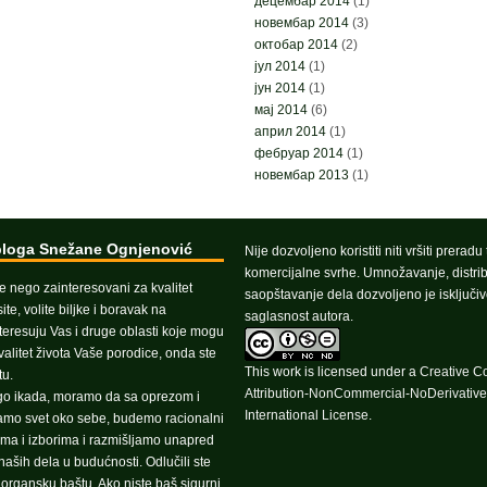
децембар 2014
(1)
новембар 2014
(3)
октобар 2014
(2)
јул 2014
(1)
јун 2014
(1)
мај 2014
(6)
април 2014
(1)
фебруар 2014
(1)
новембар 2013
(1)
bloga Snežane Ognjenović
Nije dozvoljeno koristiti niti vršiti preradu
komercijalne svrhe. Umnožavanje, distrib
še nego zainteresovani za kvalitet
saopštavanje dela dozvoljeno je isključi
te, volite biljke i boravak na
saglasnost autora.
teresuju Vas i druge oblasti koje mogu
valitet života Vaše porodice, onda ste
This work is licensed under a
Creative 
u.
Attribution-NonCommercial-NoDerivative
go ikada, moramo da sa oprezom i
International License
.
ramo svet oko sebe, budemo racionalni
ma i izborima i razmišljamo unapred
aših dela u budućnosti. Odlučili ste
e organsku baštu. Ako niste baš sigurni