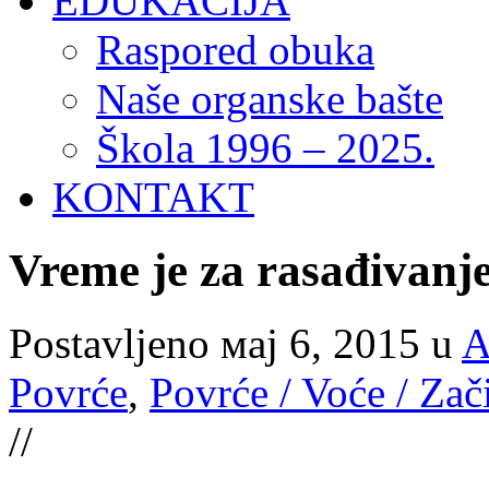
EDUKACIJA
Raspored obuka
Naše organske bašte
Škola 1996 – 2025.
KONTAKT
Vreme je za rasađivanje
Postavljeno мај 6, 2015 u
A
Povrće
,
Povrće / Voće / Zač
//