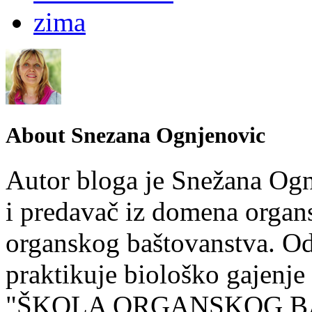
zima
About Snezana Ognjenovic
Autor bloga je Snežana Ogn
i predavač iz domena organs
organskog baštovanstva. Od
praktikuje biološko gajenje
"ŠKOLA ORGANSKOG BA