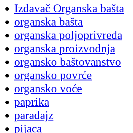
Izdavač Organska bašta
organska bašta
organska poljoprivreda
organska proizvodnja
organsko baštovanstvo
organsko povrće
organsko voće
paprika
paradajz
pijaca