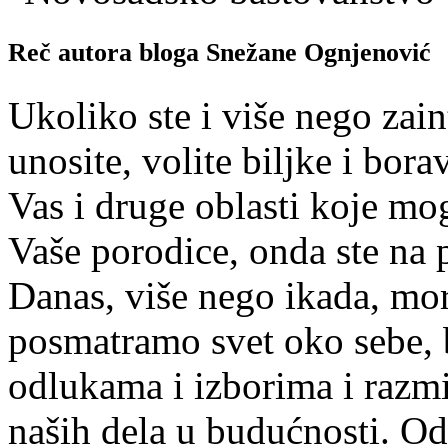
Reč autora bloga Snežane Ognjenović
Ukoliko ste i više nego zain
unosite, volite biljke i bor
Vas i druge oblasti koje mog
Vaše porodice, onda ste na
Danas, više nego ikada, mor
posmatramo svet oko sebe, 
odlukama i izborima i razm
naših dela u budućnosti. Odl