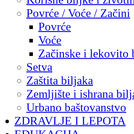
Povrće / Voće / Začini
Povrće
Voće
Začinske i lekovito 
Setva
Zaštita biljaka
Zemljište i ishrana bil
Urbano baštovanstvo
ZDRAVLJE I LEPOTA