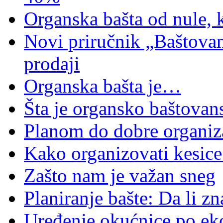
Organska bašta od nule, 
Novi priručnik „Baštovan
prodaji
Organska bašta je…
Šta je organsko baštovan
Planom do dobre organiz
Kako organizovati kesic
Zašto nam je važan sneg
Planiranje bašte: Da li z
Uređenje okućnice po ek