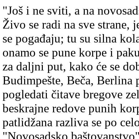
"Još i ne sviti, a na novosad
Živo se radi na sve strane, j
se pogađaju; tu su silna kola
onamo se pune korpe i paku
za daljni put, kako će se d
Budimpešte, Beča, Berlina 
pogledati čitave bregove zele
beskrajne redove punih korp
patlidžana razliva se po celo
"Novosadsko baštovanstvo"