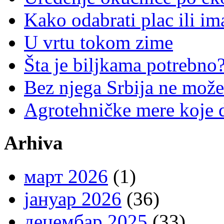
Kako odabrati plac ili im
U vrtu tokom zime
Šta je biljkama potrebno
Bez njega Srbija ne može
Agrotehničke mere koje d
Arhiva
март 2026
(1)
јануар 2026
(36)
децембар 2025
(33)