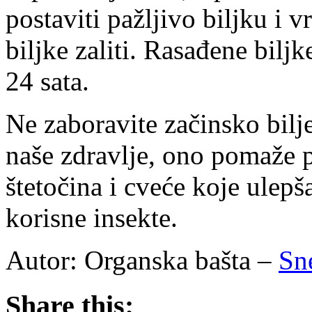
postaviti pažljivo biljku i v
biljke zaliti. Rasađene bilj
24 sata.
Ne zaboravite začinsko bilje
naše zdravlje, ono pomaže p
štetočina i cveće koje ulepša
korisne insekte.
Autor:
Organska bašta
–
Sn
Share this: