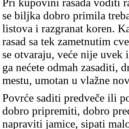
Pri kupovini rasada voditi r
se biljka dobro primila treb
listova i razgranat koren. K
rasad sa tek zametnutim cve
se otvaraju, veće nije uvek 
ga nećete odmah zasaditi, 
mestu, umotan u vlažne nov
Povrće saditi predveče ili 
dobro pripremiti, dobro pred
napraviti jamice, sipati mal