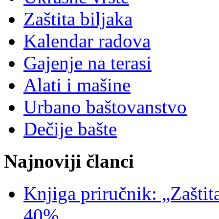
Zaštita biljaka
Kalendar radova
Gajenje na terasi
Alati i mašine
Urbano baštovanstvo
Dečije bašte
Najnoviji članci
Knjiga priručnik: „Zaštit
40%