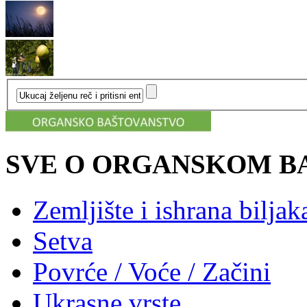
SVE O ORGANSKOM B
Zemljište i ishrana biljak
Setva
Povrće / Voće / Začini
Ukrasne vrste