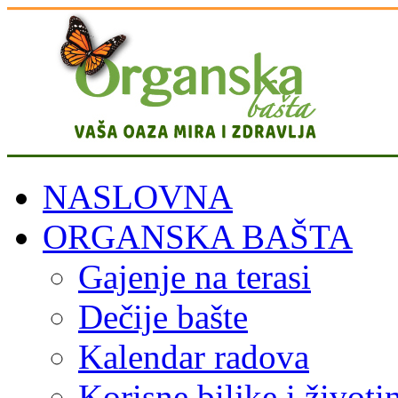
NASLOVNA
ORGANSKA BAŠTA
Gajenje na terasi
Dečije bašte
Kalendar radova
Korisne biljke i životi