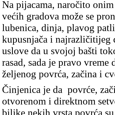
Na pijacama, naročito onim
većih gradova može se prona
lubenica, dinja, plavog patl
kupusnjača i najrazličitijeg
uslove da u svojoj bašti tok
rasad, sada je pravo vreme 
željenog povrća, začina i cv
Činjenica je da povrće, zač
otvorenom i direktnom setvo
biljke nekih vrsta povrća su