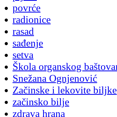
povrće
radionice
rasad
sađenje
setva
Škola organskog baštova
Snežana Ognjenović
Začinske i lekovite biljke
začinsko bilje
zdrava hrana