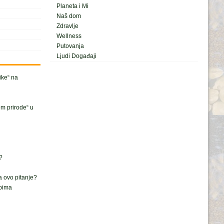
Planeta i Mi
Naš dom
Zdravlje
Wellness
Putovanja
Ljudi Događaji
nike“ na
em prirode“ u
?
a ovo pitanje?
ipima