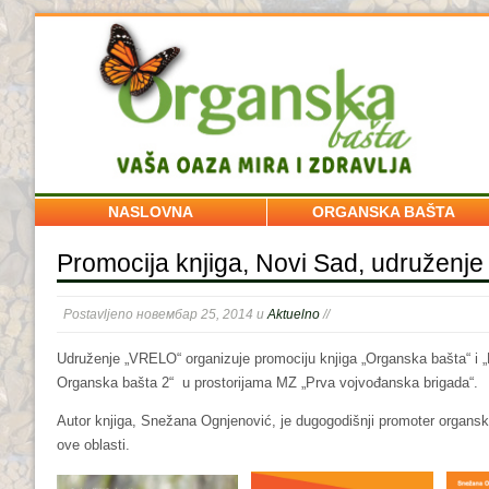
NASLOVNA
ORGANSKA BAŠTA
Promocija knjiga, Novi Sad, udruženj
Postavljeno новембар 25, 2014 u
Aktuelno
//
Udruženje „VRELO“ organizuje promociju knjiga „Organska bašta“ i „
Organska bašta 2“ u prostorijama MZ „Prva vojvođanska brigada“.
Autor knjiga, Snežana Ognjenović, je dugogodišnji promoter organske 
ove oblasti.