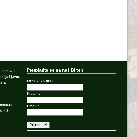
Pretplatite se na naš Bilten
 tekstova u
ucija i javno
Ime / Naziv firme
vo uz
Prezime
Commons
Email
*
s 4.0