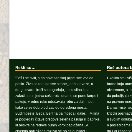
Rekli su…
Reč autora 
"Još i ne sviti, a na novosadskoj pijaci sve vrvi od
Ukoliko ste i vi
posla. Živo se radi na sve strane, jedni dovoze, a
hrane koju unosi
drugi tovare, treći se pogađaju; tu su silna kola
otvorenom, a in
zakrčila put, jedva ćeš proći, onamo se pune korpe i
da poboljšaju k
pakuju, vredne ruke udešavaju robu za daljni put,
na pravom mest
kako će se dobro održati do određena mesta:
Danas, više ne
Budimpešte, Beča, Berlina pa možda i dalje… Milina
kritički posmat
je pogledati čitave bregove zelena pasulja ili paprike,
u svojim odluka
ili beskrajne redove punih korpi patlidžana...A
o posledicama n
crvenilo patlidžana razliva se po celoj pijaci."
da i Vi zasadit