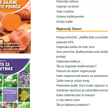
Kalendar radova
Gajenje na terasi
Alati i mašine
Urbano baštovanstvo
Dečije bašte
Najnoviji članci
Knjiga priručnik: „Zaštita bilja za počet
popustu 40%
Organska bašta od nule, kurs
Novi priručnik „Baštovanstvo pod okrilj
prodaji
Organska bašta je…
Šta je organsko baštovanstvo?
Planom do dobre organizacije
Kako organizovati kesice sa semenima
Zašto nam je važan sneg
Planiranje bašte: Da li znate odgovor n
Uređenje okućnice po ekološkim princ
Kako odabrati plac ili imanje?
U vrtu tokom zime
Šta je biljkama potrebno?