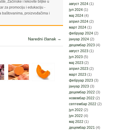
e, Začinske i lekovite biljke u
август 2024
(1)
ar za promociju i edukaciju -
јул 2024
(1)
 baštovanima, proizvođačima i
мај 2024
(4)
април 2024
(2)
март 2024
(1)
фебруар 2024
(2)
Naredni članak →
јануар 2024
(2)
децембар 2023
(4)
август 2023
(1)
јул 2023
(5)
мај 2023
(2)
април 2023
(2)
март 2023
(1)
фебруар 2023
(3)
јануар 2023
(3)
децембар 2022
(3)
новембар 2022
(2)
септембар 2022
(2)
јул 2022
(2)
јун 2022
(4)
мај 2022
(1)
децембар 2021
(4)