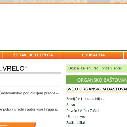
ZDRAVLJE I LEPOTA
EDUKACIJA
e „VRELO“
SVE O ORGANSKOM BAŠTOVA
Baštovanstvo pod okriljem prirode –
Zemljište i ishrana biljaka
Setva
poljoprivrede i autor više knjiga iz
Povrće / Voće / Začini
Ukrasne vrste
Zaštita biljaka