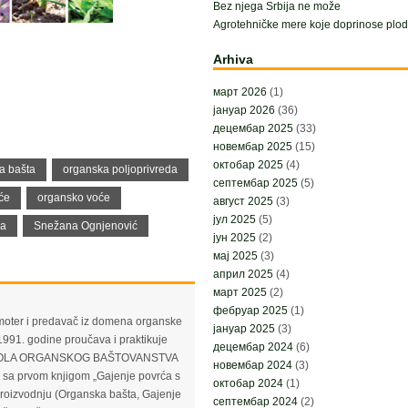
Bez njega Srbija ne može
Agrotehničke mere koje doprinose plodn
Arhiva
март 2026
(1)
јануар 2026
(36)
децембар 2025
(33)
новембар 2025
(15)
октобар 2025
(4)
a bašta
organska poljoprivreda
септембар 2025
(5)
će
organsko voće
август 2025
(3)
јул 2025
(5)
va
Snežana Ognjenović
јун 2025
(2)
мај 2025
(3)
април 2025
(4)
март 2025
(2)
фебруар 2025
(1)
moter i predavač iz domena organske
јануар 2025
(3)
1991. godine proučava i praktikuje
децембар 2024
(6)
ma "ŠKOLA ORGANSKOG BAŠTOVANSTVA
новембар 2024
(3)
e sa prvom knjigom „Gajenje povrća s
октобар 2024
(1)
u proizvodnju (Organska bašta, Gajenje
септембар 2024
(2)