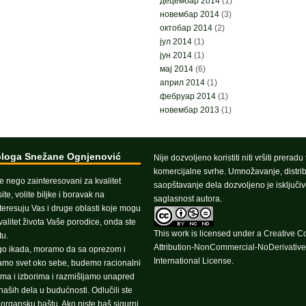
децембар 2014
(1)
новембар 2014
(3)
октобар 2014
(2)
јул 2014
(1)
јун 2014
(1)
мај 2014
(6)
април 2014
(1)
фебруар 2014
(1)
новембар 2013
(1)
bloga Snežane Ognjenović
Nije dozvoljeno koristiti niti vršiti preradu
komercijalne svrhe. Umnožavanje, distrib
še nego zainteresovani za kvalitet
saopštavanje dela dozvoljeno je isključi
te, volite biljke i boravak na
saglasnost autora.
teresuju Vas i druge oblasti koje mogu
valitet života Vaše porodice, onda ste
This work is licensed under a
Creative 
u.
Attribution-NonCommercial-NoDerivative
go ikada, moramo da sa oprezom i
International License
.
ramo svet oko sebe, budemo racionalni
ma i izborima i razmišljamo unapred
aših dela u budućnosti. Odlučili ste
e organsku baštu. Ako niste baš sigurni