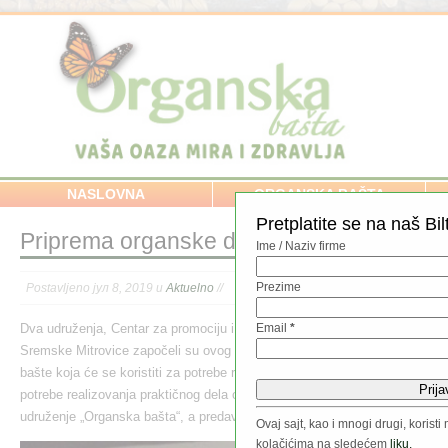
NASLOVNA
ORGANSKA BAŠTA
Pretplatite se na naš Bil
Priprema organske demonstracione bašt
Ime / Naziv firme
Prezime
Postavljeno јул 8, 2019 u
Aktuelno
//
Dva udruženja, Centar za promociju i edukaciju „Organska bašta“ iz Beogr
Email
*
Sremske Mitrovice započeli su ovog proleća zajednički projekat podizan
bašte koja će se koristiti za potrebe realizacije brojnih edukativnih aktivn
potrebe realizovanja praktičnog dela obuke pri Školi organskog baštovan
udruženje „Organska bašta“, a predavač je Snežana Ognjenović.
Ovaj sajt, kao i mnogi drugi, koris
kolačićima na sledećem
liku.