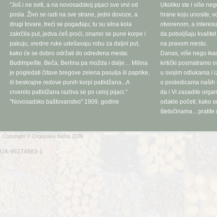
"Još i ne sviti, a na novosadskoj pijaci sve vrvi od
Ukoliko ste i više neg
posla. Živo se radi na sve strane, jedni dovoze, a
hrane koju unosite, vo
drugi tovare, treći se pogađaju; tu su silna kola
otvorenom, a interesu
zakrčila put, jedva ćeš proći, onamo se pune korpe i
da poboljšaju kvalite
pakuju, vredne ruke udešavaju robu za daljni put,
na pravom mestu.
kako će se dobro održati do određena mesta:
Danas, više nego ika
Budimpešte, Beča, Berlina pa možda i dalje… Milina
kritički posmatramo 
je pogledati čitave bregove zelena pasulja ili paprike,
u svojim odlukama i 
ili beskrajne redove punih korpi patlidžana...A
o posledicama naših d
crvenilo patlidžana razliva se po celoj pijaci."
da i Vi zasadite orga
"Novosadsko baštovanstvo" 1909. godine
odakle početi, kako se
štetočinama... pratite 
Copyright © Organska bašta 2026
UA-96174983-1