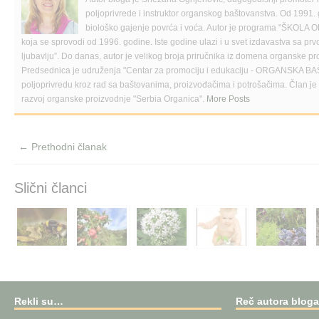
c
i
k
e
t
t
poljoprivrede i instruktor organskog baštovanstva. Od 1991. 
b
t
o
o
e
a
biološko gajenje povrća i voća. Autor je programa "Š
o
r
f
koja se sprovodi od 1996. godine. Iste godine ulazi i u svet izdavastva sa p
k
(
r
(
O
i
ljubavlju”. Do danas, autor je velikog broja priručnika iz domena organske pr
O
p
e
Predsednica je udruženja "Centar za promociju i edukaciju - ORGANSKA BA
p
e
n
e
n
d
poljoprivredu kroz rad sa baštovanima, proizvođačima i potrošačima. Član 
n
s
(
razvoj organske proizvodnje "Serbia Organica".
More Posts
s
i
O
i
n
p
n
n
e
n
e
n
e
w
s
← Prethodni članak
w
w
i
w
i
n
i
n
n
n
d
e
d
o
w
Slični članci
o
w
w
w
)
i
)
n
d
o
w
)
Rekli su…
Reč autora blog