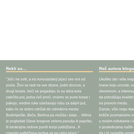
Rekli su…
Reč autora blog
"Još i ne sviti, a na novosadskoj pijaci sve vrvi od
Ukoliko ste i više neg
posla. Živo se radi na sve strane, jedni dovoze, a
hrane koju unosite, vo
drugi tovare, treći se pogađaju; tu su silna kola
otvorenom, a interesu
zakrčila put, jedva ćeš proći, onamo se pune korpe i
da poboljšaju kvalite
pakuju, vredne ruke udešavaju robu za daljni put,
na pravom mestu.
kako će se dobro održati do određena mesta:
Danas, više nego ika
Budimpešte, Beča, Berlina pa možda i dalje… Milina
kritički posmatramo 
je pogledati čitave bregove zelena pasulja ili paprike,
u svojim odlukama i 
ili beskrajne redove punih korpi patlidžana...A
o posledicama naših d
crvenilo patlidžana razliva se po celoj pijaci."
da i Vi zasadite orga