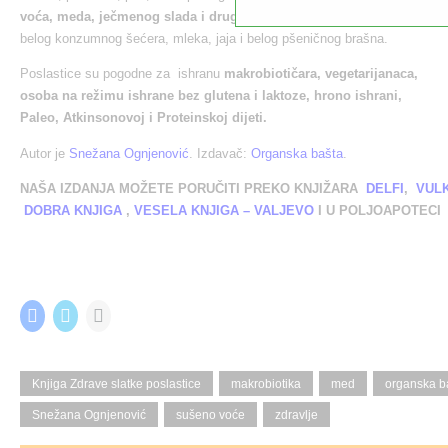
voća, meda, ječmenog slada i drugih zaslađivača
bez korišćenja
belog konzumnog šećera, mleka, jaja i belog pšeničnog brašna.
Poslastice su pogodne za ishranu
makrobiotičara, vegetarijanaca,
osoba na režimu ishrane bez glutena i laktoze, hrono ishrani,
Paleo, Atkinsonovoj i Proteinskoj dijeti.
Autor je
Snežana Ognjenović
. Izdavač:
Organska bašta
.
NAŠA IZDANJA MOŽETE PORUČITI PREKO KNJIŽARA
DELFI
,
VUL
DOBRA KNJIGA
,
VESELA KNJIGA – VALJEVO
I U POLJOAPOTEC
Share this:
C
C
C
l
l
l
i
i
i
c
c
c
k
k
k
t
t
t
Knjiga Zdrave slatke poslastice
makrobiotika
med
organska b
o
o
o
s
s
e
Snežana Ognjenović
sušeno voće
zdravlje
h
h
m
a
a
a
r
r
i