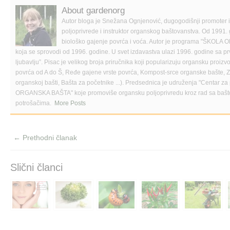
e
e
l
About gardenorg
o
o
a
n
n
l
Autor bloga je Snežana Ognjenović, dugogodišnji promoter
F
T
i
a
w
n
poljoprivrede i instruktor organskog baštovanstva. Od 1991. 
c
i
k
biološko gajenje povrća i voća. Autor je programa "Š
e
t
t
b
t
o
koja se sprovodi od 1996. godine. U svet izdavastva ulazi 1996. godine sa p
o
e
a
ljubavlju”. Pisac je velikog broja priručnika koji popularizuju organsku proi
o
r
f
k
(
r
povrća od A do Š, Ređe gajene vrste povrća, Kompost-srce organske bašte, Zač
(
O
i
organskoj bašti, Bašta za početnike ...). Predsednica je udruženja "Centar za 
O
p
e
p
e
n
ORGANSKA BAŠTA" koje promoviše organsku poljoprivredu kroz rad sa bašt
e
n
d
potrošačima.
More Posts
n
s
(
s
i
O
i
n
p
n
n
e
n
e
n
e
w
s
← Prethodni članak
w
w
i
w
i
n
i
n
n
n
d
e
Slični članci
d
o
w
o
w
w
w
)
i
)
n
d
o
w
)