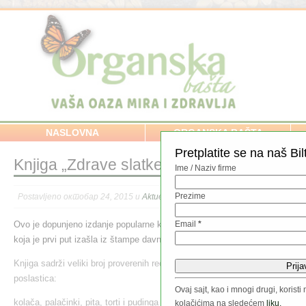
NASLOVNA
ORGANSKA BAŠTA
Pretplatite se na naš Bil
Knjiga „Zdrave slatke poslastice“
Ime / Naziv firme
Prezime
Postavljeno октобар 24, 2015 u
Aktuelno
,
NAŠA PRODAVNICA
,
Zdravlje
,
ZD
Ovo je dopunjeno izdanje popularne knjige „Makrobiotičke poslastice“
Email
*
koja je prvi put izašla iz štampe davne 2004. godine.
Knjiga sadrži veliki broj proverenih recepata za pripremu zdravih
poslastica:
Ovaj sajt, kao i mnogi drugi, koris
kolača, palačinki, pita, torti i pudinga od integralnih sastojaka,
sušenog
kolačićima na sledećem
liku.