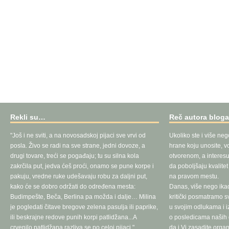
Rekli su…
Reč autora blog
"Još i ne sviti, a na novosadskoj pijaci sve vrvi od
Ukoliko ste i više neg
posla. Živo se radi na sve strane, jedni dovoze, a
hrane koju unosite, vo
drugi tovare, treći se pogađaju; tu su silna kola
otvorenom, a interesu
zakrčila put, jedva ćeš proći, onamo se pune korpe i
da poboljšaju kvalite
pakuju, vredne ruke udešavaju robu za daljni put,
na pravom mestu.
kako će se dobro održati do određena mesta:
Danas, više nego ika
Budimpešte, Beča, Berlina pa možda i dalje… Milina
kritički posmatramo 
je pogledati čitave bregove zelena pasulja ili paprike,
u svojim odlukama i 
ili beskrajne redove punih korpi patlidžana...A
o posledicama naših d
crvenilo patlidžana razliva se po celoj pijaci."
da i Vi zasadite orga