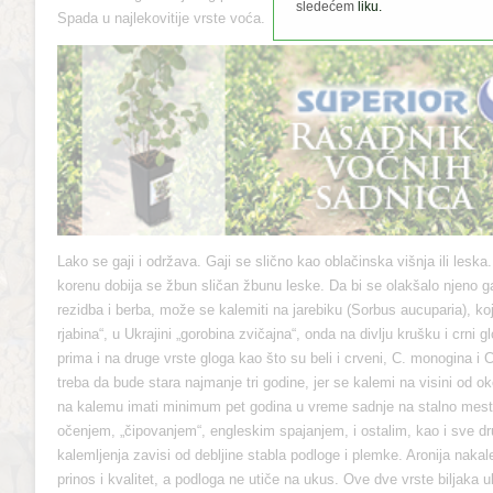
sledećem
liku.
Spada u najlekovitije vrste voća.
Lako se gaji i održava. Gaji se slično kao oblačinska višnja ili les
korenu dobija se žbun sličan žbunu leske. Da bi se olakšalo njeno 
rezidba i berba, može se kalemiti na jarebiku (Sorbus aucuparia), ko
rjabina“, u Ukrajini „gorobina zvičajna“, onda na divlju krušku i crni
prima i na druge vrste gloga kao što su beli i crveni, C. monogina i 
treba da bude stara najmanje tri godine, jer se kalemi na visini od 
na kalemu imati minimum pet godina u vreme sadnje na stalno mest
očenjem, „čipovanjem“, engleskim spajanjem, i ostalim, kao i sve dr
kalemljenja zavisi od debljine stabla podloge i plemke. Aronija naka
prinos i kvalitet, a podloga ne utiče na ukus. Ove dve vrste biljaka u