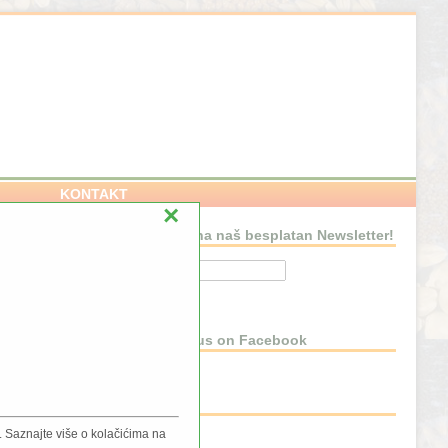
KONTAKT
×
Pretplatite se na naš besplatan Newsletter!
NSTVU
Connect with us on Facebook
BLOG
 Saznajte više o kolačićima na
Blog