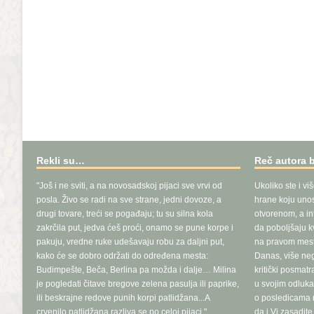
Rekli su…
Reč autora 
"Još i ne sviti, a na novosadskoj pijaci sve vrvi od
Ukoliko ste i vi
posla. Živo se radi na sve strane, jedni dovoze, a
hrane koju unosi
drugi tovare, treći se pogađaju; tu su silna kola
otvorenom, a in
zakrčila put, jedva ćeš proći, onamo se pune korpe i
da poboljšaju k
pakuju, vredne ruke udešavaju robu za daljni put,
na pravom mest
kako će se dobro održati do određena mesta:
Danas, više ne
Budimpešte, Beča, Berlina pa možda i dalje… Milina
kritički posmat
je pogledati čitave bregove zelena pasulja ili paprike,
u svojim odluka
ili beskrajne redove punih korpi patlidžana...A
o posledicama n
crvenilo patlidžana razliva se po celoj pijaci."
da i Vi zasadit