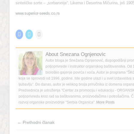
sintetičke sorte – „sorbaronije“, Likerna i Desertna Mičurina, još 190
www.superior-seeds.co.rs
Share this:
C
C
C
l
l
l
i
i
i
c
c
c
k
k
k
t
t
t
About Snezana Ognjenovic
o
o
o
s
s
e
Autor bloga je Snežana Ognjenović, dugogodišnji pro
h
h
m
poljoprivrede i instruktor organskog baštovanstva. Od 
a
a
a
r
r
i
biološko gajenje povrća i voća. Autor je progra
e
e
l
koja se sprovodi od 1996. godine. Iste godine ulazi i u svet izdavastva
o
o
a
n
n
l
ljubavlju”. Do danas, autor je velikog broja priručnika iz domena organ
F
T
i
Predsednica je udruženja "Centar za promociju i edukaciju - ORGAN
a
w
n
c
i
k
poljoprivredu kroz rad sa baštovanima, proizvođačima i potrošačima. 
e
t
t
razvoj organske proizvodnje "Serbia Organica".
More Posts
b
t
o
o
e
a
o
r
f
k
(
r
(
O
i
← Prethodni članak
O
p
e
p
e
n
e
n
d