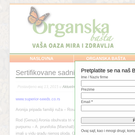
NASLOVNA
ORGANSKA BAŠTA
Pretplatite se na naš B
Sertifikovane sadnice aronije Superior
Ime / Naziv firme
Postavljeno мај 13, 2015 u
Aktuelno
,
Povrće / Voće / Začini
//
Prezime
www.superior-seeds.co.rs
Email
*
Aronija pripada familiji ruža – Rosaceae, podfamiliji Maloideae.
Rod (Genus) Aronia obuhvata tri vrste: crnu aroniju: A. melanocarpa, c
purpurnu – A. prunifolia (Marshall) Rehder. Po tome što pripada podfam
Ovaj sajt, kao i mnogi drugi, kor
imali u vidu građu njenog ploda. Od sve tri vrste, crna aronija ima n