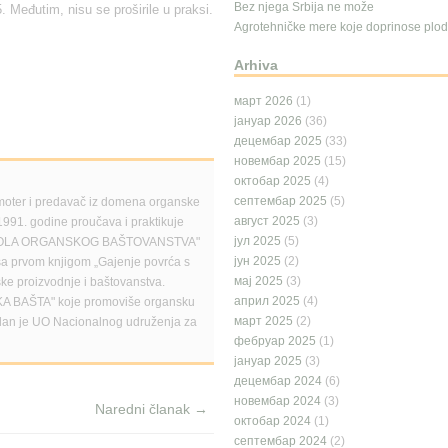
Bez njega Srbija ne može
5. Međutim, nisu se proširile u praksi.
Agrotehničke mere koje doprinose plodn
Arhiva
март 2026
(1)
јануар 2026
(36)
децембар 2025
(33)
новембар 2025
(15)
октобар 2025
(4)
септембар 2025
(5)
moter i predavač iz domena organske
август 2025
(3)
1991. godine proučava i praktikuje
јул 2025
(5)
ma "ŠKOLA ORGANSKOG BAŠTOVANSTVA"
јун 2025
(2)
 sa prvom knjigom „Gajenje povrća s
мај 2025
(3)
ske proizvodnje i baštovanstva.
април 2025
(4)
SKA BAŠTA" koje promoviše organsku
март 2025
(2)
Član je UO Nacionalnog udruženja za
фебруар 2025
(1)
јануар 2025
(3)
децембар 2024
(6)
новембар 2024
(3)
Naredni članak →
октобар 2024
(1)
септембар 2024
(2)