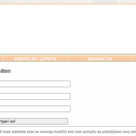
ZDRAVLJE I LEPOTA
EDUKACIJA
ilten
SVE O ORGANSKOM BAŠTOVA
Zemljište i ishrana biljaka
Setva
Povrće / Voće / Začini
rvenu: A. arbutifolia(L.) Pers. i
Ukrasne vrste
iliji jabuka, vidi se da su botaničari
Zaštita biljaka
isti male datoteke koje se nazivaju kolačići koji nam pomažu da poboljšamo svoj rad.
ajveći značaj sa stanovišta čoveka.