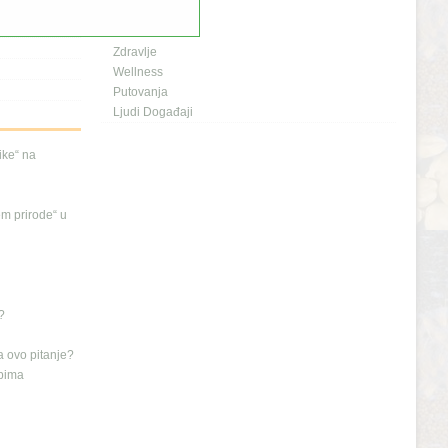
Planeta i Mi
Naš dom
Zdravlje
Wellness
Putovanja
Ljudi Događaji
nike“ na
em prirode“ u
?
a ovo pitanje?
ipima