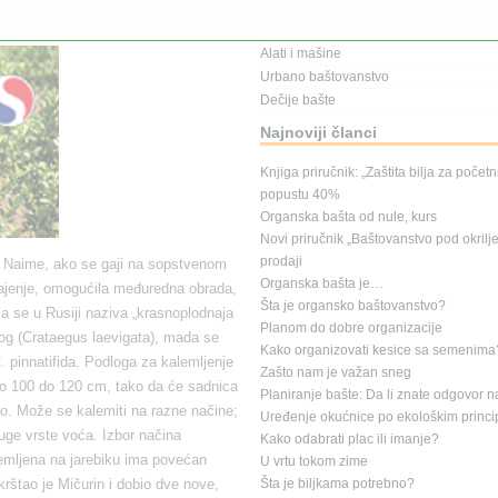
Kalendar radova
Gajenje na terasi
Alati i mašine
Urbano baštovanstvo
Dečije bašte
Najnoviji članci
Knjiga priručnik: „Zaštita bilja za počet
popustu 40%
Organska bašta od nule, kurs
Novi priručnik „Baštovanstvo pod okrilj
prodaji
ka. Naime, ako se gaji na sopstvenom
Organska bašta je…
gajenje, omogućila međuredna obrada,
Šta je organsko baštovanstvo?
ja se u Rusiji naziva „krasnoplodnaja
Planom do dobre organizacije
 glog (Crataegus laevigata), mada se
Kako organizovati kesice sa semenima
C. pinnatifida. Podloga za kalemljenje
Zašto nam je važan sneg
oko 100 do 120 cm, tako da će sadnica
Planiranje bašte: Da li znate odgovor n
o. Može se kalemiti na razne načine;
Uređenje okućnice po ekološkim princ
uge vrste voća. Izbor načina
Kako odabrati plac ili imanje?
lemljena na jarebiku ima povećan
U vrtu tokom zime
krštao je Mičurin i dobio dve nove,
Šta je biljkama potrebno?