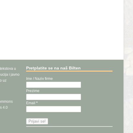
Pretplatite se na naš Bilten
 tekstova u
ucija i javno
Ime / Naziv firme
vo uz
Prezime
Commons
Email
*
s 4.0