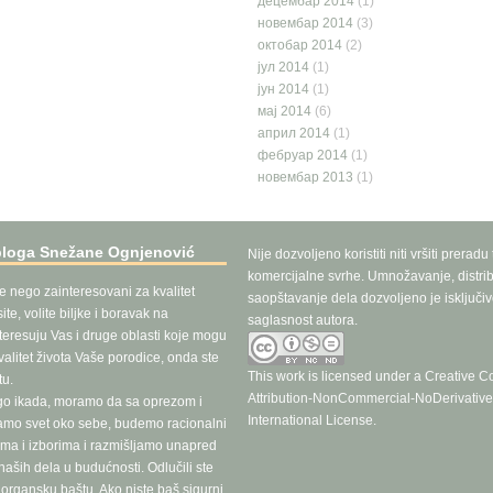
децембар 2014
(1)
новембар 2014
(3)
октобар 2014
(2)
јул 2014
(1)
јун 2014
(1)
мај 2014
(6)
април 2014
(1)
фебруар 2014
(1)
новембар 2013
(1)
bloga Snežane Ognjenović
Nije dozvoljeno koristiti niti vršiti preradu
komercijalne svrhe. Umnožavanje, distrib
še nego zainteresovani za kvalitet
saopštavanje dela dozvoljeno je isključi
te, volite biljke i boravak na
saglasnost autora.
teresuju Vas i druge oblasti koje mogu
valitet života Vaše porodice, onda ste
This work is licensed under a
Creative 
u.
Attribution-NonCommercial-NoDerivative
go ikada, moramo da sa oprezom i
International License
.
ramo svet oko sebe, budemo racionalni
ma i izborima i razmišljamo unapred
aših dela u budućnosti. Odlučili ste
e organsku baštu. Ako niste baš sigurni