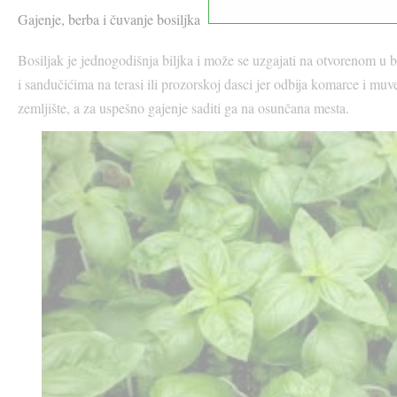
Gajenje, berba i čuv
anje bosiljka
Bosiljak je jednogodišnja biljka i može se uzgajati na otvorenom u b
i sandučićima na terasi ili prozorskoj dasci jer odbija komarce i mu
zemljište, a za uspešno gajenje saditi ga na osunčana mesta.