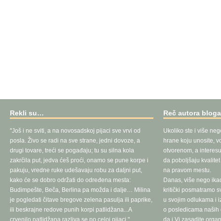
Rekli su…
Reč autora blog
"Još i ne sviti, a na novosadskoj pijaci sve vrvi od
Ukoliko ste i više neg
posla. Živo se radi na sve strane, jedni dovoze, a
hrane koju unosite, vo
drugi tovare, treći se pogađaju; tu su silna kola
otvorenom, a interesu
zakrčila put, jedva ćeš proći, onamo se pune korpe i
da poboljšaju kvalite
pakuju, vredne ruke udešavaju robu za daljni put,
na pravom mestu.
kako će se dobro održati do određena mesta:
Danas, više nego ika
Budimpešte, Beča, Berlina pa možda i dalje… Milina
kritički posmatramo 
je pogledati čitave bregove zelena pasulja ili paprike,
u svojim odlukama i 
ili beskrajne redove punih korpi patlidžana...A
o posledicama naših d
crvenilo patlidžana razliva se po celoj pijaci."
da i Vi zasadite orga