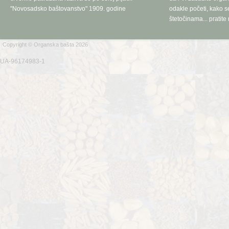
"Novosadsko baštovanstvo" 1909. godine
odakle početi, kako se
štetočinama... pratite 
Copyright © Organska bašta 2026
UA-96174983-1