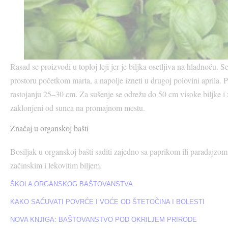
Rasad se proizvodi u toploj leji jer je biljka osetljiva na hladnoću. 
prostoru početkom marta, a napolje izneti u drugoj polovini aprila. P
rastojanju 25–30 cm. Za sušenje se odrežu do 50 cm visoke biljke i 
zaklonjeni od sunca na promajnom mestu.
Značaj u organskoj bašti
Bosiljak u organskoj bašti saditi zajedno sa paprikom ili paradajzom
začinskim i lekovitim biljem.
ŠKOLA ORGANSKOG BAŠTOVANSTVA
KAKO SAČUVATI POVRĆE I VOĆE OD ŠTETOČINA I BOLESTI
NOVA KNJIGA: BAŠTOVANSTVO POD OKRILJEM PRIRODE