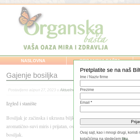
NASLOVNA
ORGANSKA BAŠTA
Pretplatite se na naš Bil
Gajenje bosiljka
Ime / Naziv firme
Prezime
Postavljeno април 27, 2023 u
Aktuelno
,
Hrana
,
Začinske i lekovito bilje
,
Zdrav
Izgled i stanište
Email
*
Bosiljak je začinska i ukrasna biljka iz porodice usnatica. Njegovo s
aromatično-suvi miris i prijatan, osvežavajući ukus. Gaje se širokolisn
Ovaj sajt, kao i mnogi drugi, koris
bosiljak.
kolačićima na sledećem
liku.