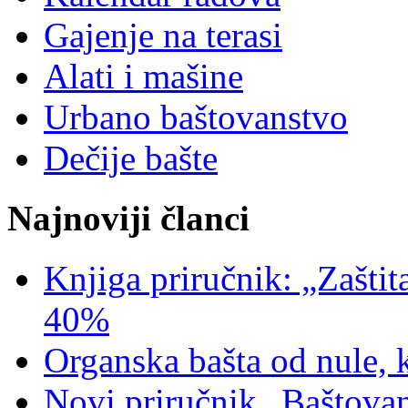
Gajenje na terasi
Alati i mašine
Urbano baštovanstvo
Dečije bašte
Najnoviji članci
Knjiga priručnik: „Zaštit
40%
Organska bašta od nule, 
Novi priručnik „Baštovan