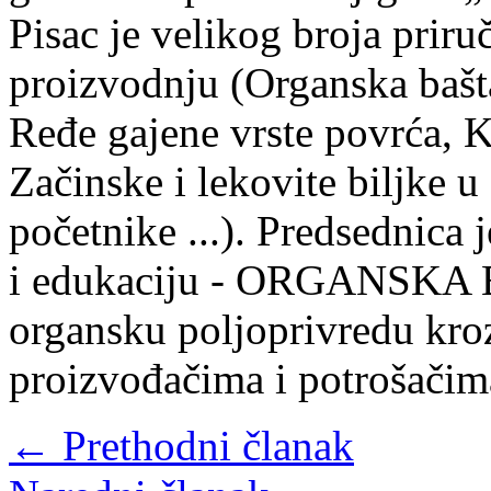
Pisac je velikog broja prir
proizvodnju (Organska bašt
Ređe gajene vrste povrća, 
Začinske i lekovite biljke u
početnike ...). Predsednica
i edukaciju - ORGANSKA 
organsku poljoprivredu kro
proizvođačima i potrošači
← Prethodni članak