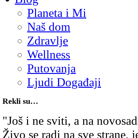
Planeta i Mi
Naš dom
Zdravlje
Wellness
Putovanja
Ljudi Događaji
Rekli su…
"Još i ne sviti, a na novosad
Živo se radi na sve strane, j