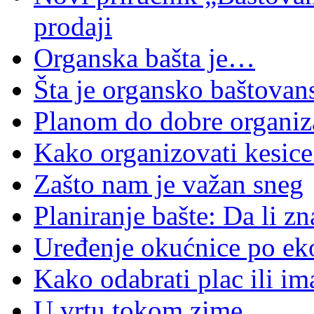
prodaji
Organska bašta je…
Šta je organsko baštovan
Planom do dobre organiz
Kako organizovati kesic
Zašto nam je važan sneg
Planiranje bašte: Da li z
Uređenje okućnice po ek
Kako odabrati plac ili im
U vrtu tokom zime