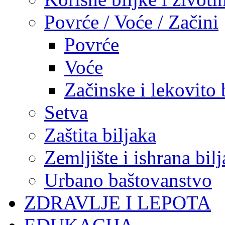
Povrće / Voće / Začini
Povrće
Voće
Začinske i lekovito 
Setva
Zaštita biljaka
Zemljište i ishrana bil
Urbano baštovanstvo
ZDRAVLJE I LEPOTA