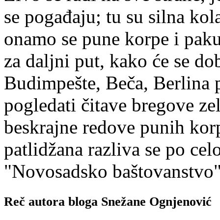
se pogađaju; tu su silna kola
onamo se pune korpe i paku
za daljni put, kako će se d
Budimpešte, Beča, Berlina 
pogledati čitave bregove zele
beskrajne redove punih korp
patlidžana razliva se po celo
"Novosadsko baštovanstvo"
Reč autora bloga Snežane Ognjenović