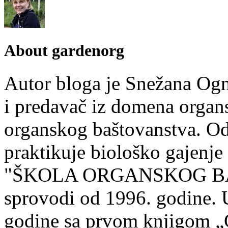
About gardenorg
Autor bloga je Snežana Ogn
i predavač iz domena organs
organskog baštovanstva. Od
praktikuje biološko gajenje
"ŠKOLA ORGANSKOG BA
sprovodi od 1996. godine. U
godine sa prvom knjigom „G