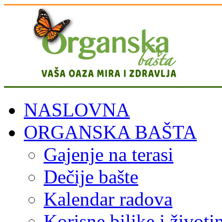
NASLOVNA
ORGANSKA BAŠTA
Gajenje na terasi
Dečije bašte
Kalendar radova
Korisne biljke i životi