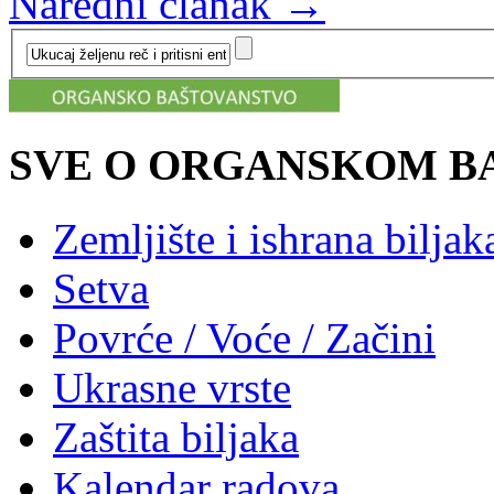
Naredni članak →
SVE O ORGANSKOM B
Zemljište i ishrana biljak
Setva
Povrće / Voće / Začini
Ukrasne vrste
Zaštita biljaka
Kalendar radova