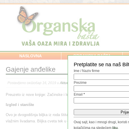
NASLOVNA
ORGANSKA BAŠTA
Pretplatite se na naš Bil
Gajenje anđelike
Ime / Naziv firme
Prezime
Postavljeno октобар 16, 2019 u
Aktuelno
,
Hrana
,
Začinske i lekovito bilje
,
Zd
Preuzeto iz nove knjige: Začinske i lekovite biljke u organskoj bašti.
Email
*
Izgled i stanište
Ovo je dvogodišnja biljka iz roda štitarki koja naraste do 2m visine i raste
vlažnim livadama. Biljka cveta tek u drugoj ili trećoj godini.
Ovaj sajt, kao i mnogi drugi, koris
kolačićima na sledećem
liku.