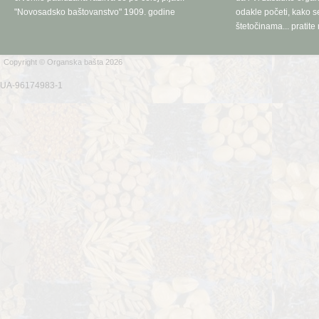
"Novosadsko baštovanstvo" 1909. godine
odakle početi, kako se
štetočinama... pratite 
Copyright © Organska bašta 2026
UA-96174983-1