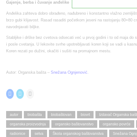
Gajenje, berba i čuvanje anđelike
Anđelika zahteva dobro obrađeno, nađubreno i konstantno vlažno zemljišt
brzo gubi klijavost. Rasad rasaditi početkom jeseni na rastojanju 80×80 c
navodnjavati biljke.
Stabljike i drške bez cvetova odsecati već u prvoj godini i to od maja do 
i posle cvetanja. U Iekovite svrhe upotrebljavati koren koji se vadi u kasn
Koren rezati po dužini, okačiti i sušiti na promajnom mestu.
Autor: Organska bašta –
Snežana Ognjenović.
Share this:
C
C
C
l
l
l
i
i
i
c
c
c
k
k
k
t
t
t
autor
biobašta
biobaštovan
biovrt
Izdavač Organska baš
o
o
o
s
s
e
organska proizvodnja
organsko baštovanstvo
organsko povrće
h
h
m
a
a
a
r
r
i
radionice
setva
Škola organskog baštovanstva
Snežana Ognj
e
e
l