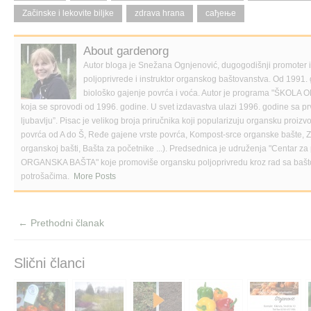
o
o
a
Začinske i lekovite biljke
zdrava hrana
сађење
n
n
l
F
T
i
a
w
n
c
i
k
About gardenorg
e
t
t
b
t
o
Autor bloga je Snežana Ognjenović, dugogodišnji promoter
o
e
a
poljoprivrede i instruktor organskog baštovanstva. Od 1991. 
o
r
f
k
(
r
biološko gajenje povrća i voća. Autor je programa "Š
(
O
i
O
p
e
koja se sprovodi od 1996. godine. U svet izdavastva ulazi 1996. godine sa p
p
e
n
ljubavlju”. Pisac je velikog broja priručnika koji popularizuju organsku proi
e
n
d
n
s
(
povrća od A do Š, Ređe gajene vrste povrća, Kompost-srce organske bašte, Zač
s
i
O
organskoj bašti, Bašta za početnike ...). Predsednica je udruženja "Centar za 
i
n
p
n
n
e
ORGANSKA BAŠTA" koje promoviše organsku poljoprivredu kroz rad sa bašt
n
e
n
potrošačima.
More Posts
e
w
s
w
w
i
w
i
n
i
n
n
n
d
e
← Prethodni članak
d
o
w
o
w
w
w
)
i
)
n
d
Slični članci
o
w
)