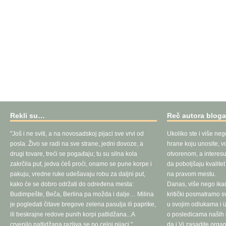
Rekli su…
Reč autora blog
"Još i ne sviti, a na novosadskoj pijaci sve vrvi od
Ukoliko ste i više neg
posla. Živo se radi na sve strane, jedni dovoze, a
hrane koju unosite, vo
drugi tovare, treći se pogađaju; tu su silna kola
otvorenom, a interesu
zakrčila put, jedva ćeš proći, onamo se pune korpe i
da poboljšaju kvalite
pakuju, vredne ruke udešavaju robu za daljni put,
na pravom mestu.
kako će se dobro održati do određena mesta:
Danas, više nego ika
Budimpešte, Beča, Berlina pa možda i dalje… Milina
kritički posmatramo 
je pogledati čitave bregove zelena pasulja ili paprike,
u svojim odlukama i 
ili beskrajne redove punih korpi patlidžana...A
o posledicama naših d
crvenilo patlidžana razliva se po celoj pijaci."
da i Vi zasadite orga