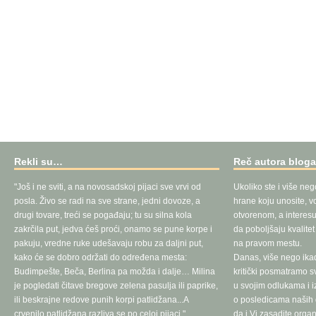
Rekli su…
Reč autora blog
"Još i ne sviti, a na novosadskoj pijaci sve vrvi od
Ukoliko ste i više neg
posla. Živo se radi na sve strane, jedni dovoze, a
hrane koju unosite, vo
drugi tovare, treći se pogađaju; tu su silna kola
otvorenom, a interesu
zakrčila put, jedva ćeš proći, onamo se pune korpe i
da poboljšaju kvalite
pakuju, vredne ruke udešavaju robu za daljni put,
na pravom mestu.
kako će se dobro održati do određena mesta:
Danas, više nego ika
Budimpešte, Beča, Berlina pa možda i dalje… Milina
kritički posmatramo 
je pogledati čitave bregove zelena pasulja ili paprike,
u svojim odlukama i 
ili beskrajne redove punih korpi patlidžana...A
o posledicama naših d
crvenilo patlidžana razliva se po celoj pijaci."
da i Vi zasadite orga