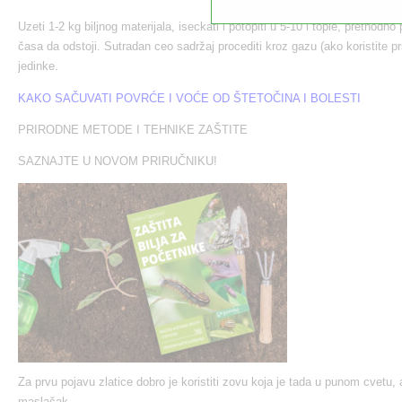
Uzeti 1-2 kg biljnog materijala, iseckati i potopiti u 5-10 l tople, prethodno
časa da odstoji. Sutradan ceo sadržaj procediti kroz gazu (ako koristite pr
jedinke.
KAKO SAČUVATI POVRĆE I VOĆE OD ŠTETOČINA I BOLESTI
PRIRODNE METODE I TEHNIKE ZAŠTITE
SAZNAJTE U NOVOM PRIRUČNIKU!
Za prvu pojavu zlatice dobro je koristiti zovu koja je tada u punom cvetu, a
maslačak.