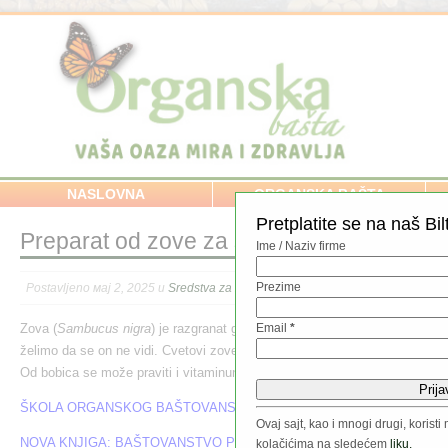
NASLOVNA
ORGANSKA BAŠTA
Pretplatite se na naš Bil
Preparat od zove za suzbijanje krompirov
Ime / Naziv firme
Prezime
Postavljeno мај 2, 2025 u
Sredstva za zaštitu
,
Zaštita biljaka
//
Zova (
Sambucus nigra
) je razgranat grm koji možemo za-saditi uz ivicu b
Email
*
želimo da se on ne vidi. Cvetovi zove koriste se za pravljenje sirupa ili ča
Od bobica se može praviti i vitaminuna bogat džem.
ŠKOLA ORGANSKOG BAŠTOVANSTVA
Ovaj sajt, kao i mnogi drugi, koris
NOVA KNJIGA: BAŠTOVANSTVO POD OKRILJEM PRIRODE
kolačićima na sledećem
liku.