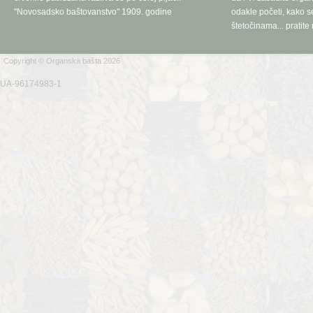
"Novosadsko baštovanstvo" 1909. godine
odakle početi, kako se
štetočinama... pratite 
Copyright © Organska bašta 2026
UA-96174983-1