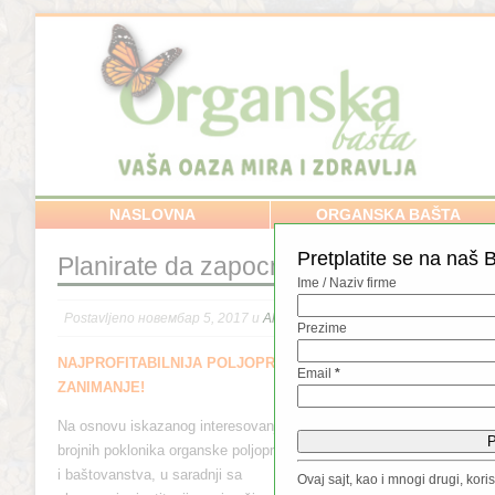
NASLOVNA
ORGANSKA BAŠTA
Pretplatite se na naš B
Planirate da zapocnete novi posao?
Ime / Naziv firme
Postavljeno новембар 5, 2017 u
Aktuelno
,
Povrće / Voće / Začini
//
Prezime
NAJPROFITABILNIJA POLJOPRIVREDNA PROIZVODNJA DANAŠ
Email
*
ZANIMANJE!
Na osnovu iskazanog interesovanja
brojnih poklonika organske poljoprivrede
i baštovanstva, u saradnji sa
Ovaj sajt, kao i mnogi drugi, kor