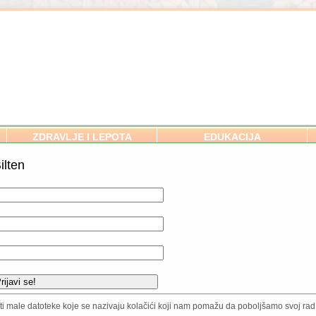
ZDRAVLJE I LEPOTA
EDUKACIJA
ilten
SVE O ORGANSKOM BAŠTOVA
NJICE MOŽE POSTATI I VAŠE
Zemljište i ishrana biljaka
Setva
Povrće / Voće / Začini
Ukrasne vrste
Zaštita biljaka
isti male datoteke koje se nazivaju kolačići koji nam pomažu da poboljšamo svoj rad.