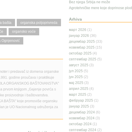
Bez njega Srbija ne može
Agrotehničke mere koje doprinose plodn
Arhiva
a bašta
organska poljoprivreda
март 2026
(1)
će
organsko voće
јануар 2026
(36)
 Ognjenović
децембар 2025
(33)
новембар 2025
(15)
октобар 2025
(4)
септембар 2025
(5)
август 2025
(3)
јул 2025
(5)
moter i predavač iz domena organske
јун 2025
(2)
1991. godine proučava i praktikuje
мај 2025
(3)
ma "ŠKOLA ORGANSKOG BAŠTOVANSTVA"
април 2025
(4)
 sa prvom knjigom „Gajenje povrća s
март 2025
(2)
ske proizvodnje i baštovanstva.
фебруар 2025
(1)
SKA BAŠTA" koje promoviše organsku
јануар 2025
(3)
Član je UO Nacionalnog udruženja za
децембар 2024
(6)
новембар 2024
(3)
октобар 2024
(1)
септембар 2024
(2)