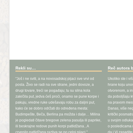
Rekli su…
Reč autora 
"Još i ne sviti, a na novosadskoj pijaci sve vrvi od
Ukoliko ste i vi
posla. Živo se radi na sve strane, jedni dovoze, a
hrane koju unosi
drugi tovare, treći se pogađaju; tu su silna kola
otvorenom, a in
zakrčila put, jedva ćeš proći, onamo se pune korpe i
da poboljšaju k
pakuju, vredne ruke udešavaju robu za daljni put,
na pravom mest
kako će se dobro održati do određena mesta:
Danas, više ne
Budimpešte, Beča, Berlina pa možda i dalje… Milina
kritički posmat
je pogledati čitave bregove zelena pasulja ili paprike,
u svojim odluka
ili beskrajne redove punih korpi patlidžana...A
o posledicama n
crvenilo patlidžana razliva se po celoj pijaci."
da i Vi zasadit