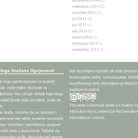
децембар 2014
(1)
новембар 2014
(3)
октобар 2014
(2)
јул 2014
(1)
јун 2014
(1)
мај 2014
(6)
април 2014
(1)
фебруар 2014
(1)
новембар 2013
(1)
bloga Snežane Ognjenović
Nije dozvoljeno koristiti niti vršiti preradu
komercijalne svrhe. Umnožavanje, distrib
še nego zainteresovani za kvalitet
saopštavanje dela dozvoljeno je isključi
te, volite biljke i boravak na
saglasnost autora.
teresuju Vas i druge oblasti koje mogu
valitet života Vaše porodice, onda ste
This work is licensed under a
Creative 
u.
Attribution-NonCommercial-NoDerivative
go ikada, moramo da sa oprezom i
International License
.
ramo svet oko sebe, budemo racionalni
ma i izborima i razmišljamo unapred
aših dela u budućnosti. Odlučili ste
e organsku baštu. Ako niste baš sigurni