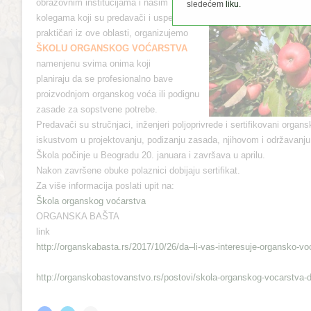
obrazovnim institucijama i našim
sledećem
liku.
kolegama koji su predavači i uspešni
praktičari iz ove oblasti, organizujemo
ŠKOLU ORGANSKOG VOĆARSTVA
namenjenu svima onima koji
planiraju
da
se profesionalno bave
proizvodnjom organskog voća ili podignu
zasade za sopstvene potrebe.
Predavači su stručnjaci, inženjeri poljoprivrede i sertifikovani organ
iskustvom u projektovanju, podizanju zasada, njihovom i održavanju
Škola počinje u Beogradu 20. januara i završava u aprilu.
Nakon završene obuke polaznici dobijaju sertifikat.
Za više informacija poslati upit na:
Škola organskog voćarstva
ORGANSKA BAŠTA
link
http://organskabasta.rs/2017/
10/26/
da
–
li
-vas-interesuje-
organsko-vo
http://organskobastovanstvo.
rs/postovi/skola-organskog-
vocarstva-
Share this: