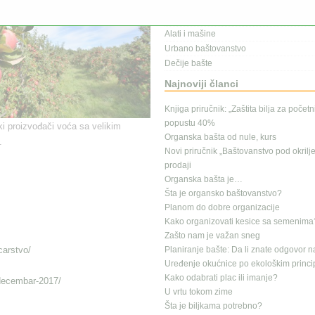
Kalendar radova
Gajenje na terasi
Alati i mašine
Urbano baštovanstvo
Dečije bašte
Najnoviji članci
Knjiga priručnik: „Zaštita bilja za počet
popustu 40%
ski proizvođači voća sa velikim
Organska bašta od nule, kurs
.
Novi priručnik „Baštovanstvo pod okrilj
prodaji
Organska bašta je…
Šta je organsko baštovanstvo?
Planom do dobre organizacije
Kako organizovati kesice sa semenima
Zašto nam je važan sneg
carstvo/
Planiranje bašte: Da li znate odgovor n
Uređenje okućnice po ekološkim princ
Kako odabrati plac ili imanje?
decembar-2017/
U vrtu tokom zime
Šta je biljkama potrebno?