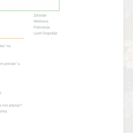
Planeta i Mi
Naš dom
Zdravlje
Wellness
Putovanja
Ljudi Događaji
nike“ na
em prirode“ u
?
a ovo pitanje?
ipima