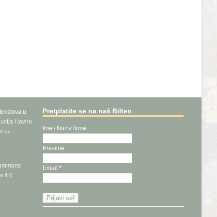
Pretplatite se na naš Bilten
 tekstova u
ucija i javno
Ime / Naziv firme
vo uz
Prezime
Commons
Email
*
s 4.0