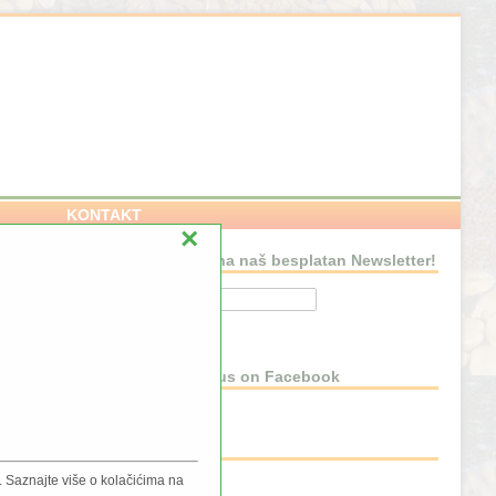
KONTAKT
×
Pretplatite se na naš besplatan Newsletter!
NSTVU
Connect with us on Facebook
BLOG
 Saznajte više o kolačićima na
Blog