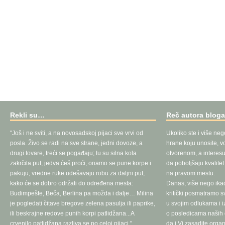
Rekli su…
Reč autora blog
"Još i ne sviti, a na novosadskoj pijaci sve vrvi od
Ukoliko ste i više neg
posla. Živo se radi na sve strane, jedni dovoze, a
hrane koju unosite, vo
drugi tovare, treći se pogađaju; tu su silna kola
otvorenom, a interesu
zakrčila put, jedva ćeš proći, onamo se pune korpe i
da poboljšaju kvalite
pakuju, vredne ruke udešavaju robu za daljni put,
na pravom mestu.
kako će se dobro održati do određena mesta:
Danas, više nego ika
Budimpešte, Beča, Berlina pa možda i dalje… Milina
kritički posmatramo 
je pogledati čitave bregove zelena pasulja ili paprike,
u svojim odlukama i 
ili beskrajne redove punih korpi patlidžana...A
o posledicama naših d
crvenilo patlidžana razliva se po celoj pijaci."
da i Vi zasadite orga