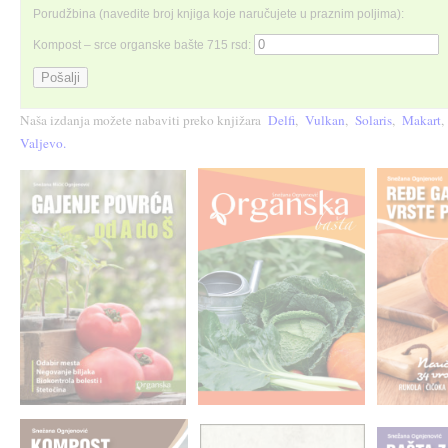
Porudžbina (navedite broj knjiga koje naručujete u praznim poljima):
Kompost – srce organske bašte 715 rsd:
Naša izdanja možete nabaviti preko knjižara
Delfi
,
Vulkan
,
Solaris
,
Makart
Valjevo
.