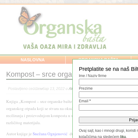
NASLOVNA
ORGANSKA BAŠTA
Pretplatite se na naš Bil
Kompost – srce organske bašte, nova knj
Ime / Naziv firme
Prezime
Postavljeno септембар 13, 2022 u
Aktuelno
,
NAŠA PRODAVNICA
,
Zemljište
Knjiga „Kompost – srce organske bašte“ upoznaje čitaoce sa različitim vrstam
Email
*
organskog otpada koji se stvara na okućnicama i imanjima, načinima njihovog
reciliranja i proizvodnjom komposta u specifičnim uslovima kompostiranja i o
različitog materijala.
Ovaj sajt, kao i mnogi drugi, koris
Autor knjige je
Snežana Ognjenović
dugogodišnji promoter i predavač iz do
kolačićima na sledećem
liku.