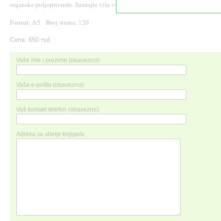
organske poljoprivrede. Saznajte više o
Školi
organskog baštovanstva
Format: A5 Broj strana: 120
Cena: 650 rsd
Vaše ime i prezime (obavezno):
Vaša e-pošta (obavezno):
Vaš kontakt telefon (obavezno):
Adresa za slanje knjige/a: