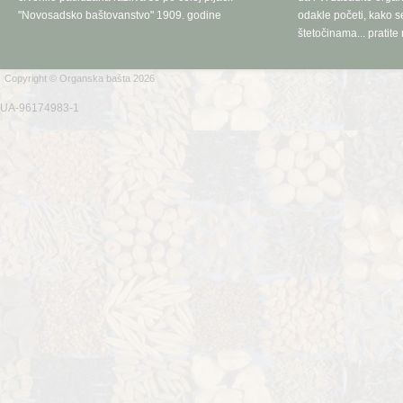
"Novosadsko baštovanstvo" 1909. godine
odakle početi, kako se
štetočinama... pratite 
Copyright © Organska bašta 2026
UA-96174983-1