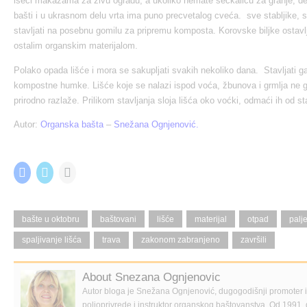
iseći makazama za živu ogradu, a ukoliko nemate seckalicu za granje, deb
bašti i u ukrasnom delu vrta ima puno precvetalog cveća. sve stabljike, se
stavljati na posebnu gomilu za pripremu komposta. Korovske biljke ostavlj
ostalim organskim materijalom.
Polako opada lišće i mora se sakupljati svakih nekoliko dana. Stavljati g
kompostne humke. Lišće koje se nalazi ispod voća, žbunova i grmlja ne gr
prirodno razlaže. Prilikom stavljanja sloja lišća oko voćki, odmaći ih od st
Autor:
Organska bašta
–
Snežana
Ognjenović
.
Share this:
C
C
C
l
l
l
i
i
i
c
c
c
k
k
k
t
t
t
bašte u oktobru
baštovani
lišće
materijal
otpad
palj
o
o
o
s
s
e
spaljivanje lišća
trava
zakonom zabranjeno
završili
h
h
m
a
a
a
r
r
i
e
e
l
About Snezana Ognjenovic
o
o
a
n
n
l
Autor bloga je Snežana Ognjenović, dugogodišnji promoter
F
T
i
a
w
n
poljoprivrede i instruktor organskog baštovanstva. Od 1991. 