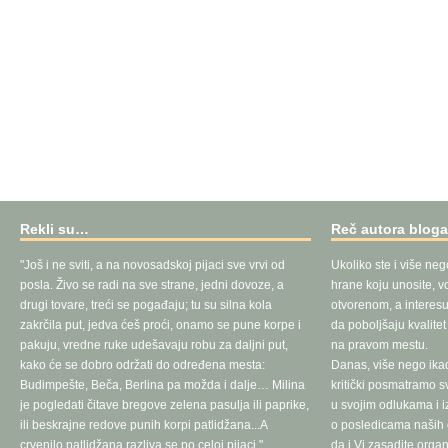
Rekli su…
Reč autora blog
"Još i ne sviti, a na novosadskoj pijaci sve vrvi od
Ukoliko ste i više neg
posla. Živo se radi na sve strane, jedni dovoze, a
hrane koju unosite, vo
drugi tovare, treći se pogađaju; tu su silna kola
otvorenom, a interesu
zakrčila put, jedva ćeš proći, onamo se pune korpe i
da poboljšaju kvalite
pakuju, vredne ruke udešavaju robu za daljni put,
na pravom mestu.
kako će se dobro održati do određena mesta:
Danas, više nego ika
Budimpešte, Beča, Berlina pa možda i dalje… Milina
kritički posmatramo 
je pogledati čitave bregove zelena pasulja ili paprike,
u svojim odlukama i 
ili beskrajne redove punih korpi patlidžana...A
o posledicama naših d
crvenilo patlidžana razliva se po celoj pijaci."
da i Vi zasadite orga