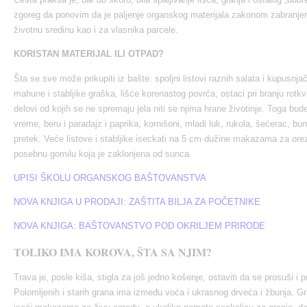
zgoreg da ponovim da je paljenje organskog materijala zakonom zabranjeno
životnu sredinu kao i za vlasnika parcele.
KORISTAN MATERIJAL ILI OTPAD?
Šta se sve može prikupiti iz bašte: spoljni listovi raznih salata i kupusnja
mahune i stabljike graška, lišće korenastog povrća, ostaci pri branju rotkvica
delovi od kojih se ne spremaju jela niti se njima hrane životinje. Toga b
vreme, beru i paradajz i paprika, kornišoni, mladi luk, rukola, šećerac, b
pretek. Veće listove i stabljike iseckati na 5 cm dužine makazama za orezi
posebnu gomilu koja je zaklonjena od sunca.
UPISI ŠKOLU ORGANSKOG BAŠTOVANSTVA
NOVA KNJIGA U PRODAJI: ZAŠTITA BILJA ZA POČETNIKE
NOVA KNJIGA: BAŠTOVANSTVO POD OKRILJEM PRIRODE
TOLIKO IMA KOROVA, ŠTA SA NJIM?
Trava je, posle kiša, stigla za još jedno košenje, ostaviti da se prosuši i 
Polomljenih i starih grana ima između voća i ukrasnog drveća i žbunja. Gr