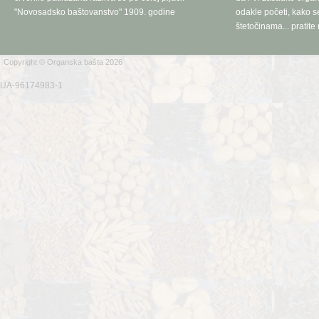
"Novosadsko baštovanstvo" 1909. godine
odakle početi, kako se
štetočinama... pratite 
Copyright © Organska bašta 2026
UA-96174983-1