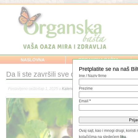
NASLOVNA
ORGANSKA BAŠTA
Pretplatite se na naš Bil
Da li ste završili sve ove poslove?
Ime / Naziv firme
Prezime
Postavljeno октобар 1, 2025 u
Kalendar radova
//
Email
*
Ovaj sajt, kao i mnogi drugi, koris
kolačićima na sledećem
liku.