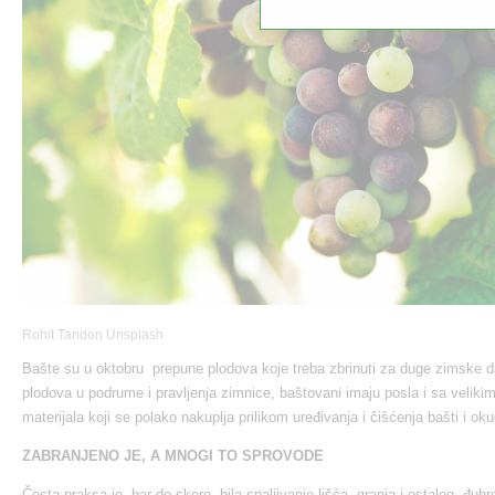
Rohit Tandon Unsplash
Bašte su u oktobru prepune plodova koje treba zbrinuti za duge zimske d
plodova u podrume i pravljenja zimnice, baštovani imaju posla i sa velik
materijala koji se polako nakuplja prilikom uređivanja i čišćenja bašti i ok
ZABRANJENO JE, A MNOGI TO SPROVODE
Česta praksa je, bar do skoro, bila spaljivanje lišća, granja i ostalog „đubr