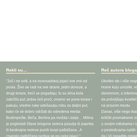
Rekli su…
Reč autora blog
"Još i ne sviti, a na novosadskoj pijaci sve vrvi od
Ukoliko ste i više neg
posla. Živo se radi na sve strane, jedni dovoze, a
hrane koju unosite, vo
drugi tovare, treći se pogađaju; tu su silna kola
otvorenom, a interesu
zakrčila put, jedva ćeš proći, onamo se pune korpe i
da poboljšaju kvalite
pakuju, vredne ruke udešavaju robu za daljni put,
na pravom mestu.
kako će se dobro održati do određena mesta:
Danas, više nego ika
Budimpešte, Beča, Berlina pa možda i dalje… Milina
kritički posmatramo 
je pogledati čitave bregove zelena pasulja ili paprike,
u svojim odlukama i 
ili beskrajne redove punih korpi patlidžana...A
o posledicama naših d
crvenilo patlidžana razliva se po celoj pijaci."
da i Vi zasadite orga