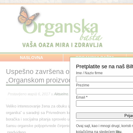
NASLOVNA
ORGANSKA BAŠTA
Pretplatite se na naš Bil
Uspešno završena obuka žena u okviru p
Ime / Naziv firme
„Organskom proizvodnjom do lakšeg zapo
Prezime
Postavljeno март 6, 2017 u
Aktuelno
,
Savet meseca
//
Email
*
Veliko interesovanje žena za obuku iz organske proizvodnje koju je Nacio
organika“ u saradnji sa Privrednom komorom Srbije i uz podršku Ministars
boračka i socijalna pitanja sprovelo u periodu 20, 22, i 24. februara još j
šansu organske poljoprivrede činjenicom da je broj onih koje su želele d
Ovaj sajt, kao i mnogi drugi, koris
kolačićima na sledećem
liku.
predviđeno.