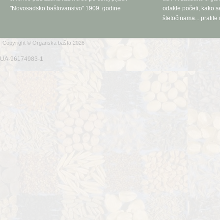
"Novosadsko baštovanstvo" 1909. godine
odakle početi, kako se
štetočinama... pratite 
Copyright © Organska bašta 2026
UA-96174983-1