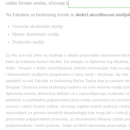
zaštitu životne sredine, očuvanje izgleda ruralnih područja i kulturn
Na Fakultetu za biofarming izvode se
sledeći akreditovani studij
Osnovne akademske studije
Master akademske studija
Doktorske studije
Za Vas sve koji želite na studirate u oblasti proizvodnje zdarvstveno be
kako da izaberete budući fakultet, šta dobijate sa diplomom tog fakulteta,
dobiti. Verujem u Vašim razmišljanjima, brojnim informacijam koje su nepre
i interesantnim studijskim programima u našoj zemlji i okruženju, da će
opredeliti za naš Fakultet za biofarming Bačka Topola koje je sastavni de
Beograd. Osnovna svrha školovanja kadrova na svim nivoima studija (st
diplomske-master, doktorske) definiše se u osposobljavanju studenata za 
potrebnih za profitabilnu poljoprivrednu proizvodnju zasnovanu na iskorišta
resursa i zaštiti životne sredine, očuvanju izgleda ruralnih područja i kult
osposobljeni za primenu posebnih biotehnologija koje mogu biti u funkciji 
proizvodnje poljoprivrednih proizvoda, uz istovremenu efikasnu zaštitu pri
poljoprivrednom i širem prostoru. Jedan od bitnih elemenata proizvodnje, 