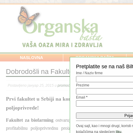
NASLOVNA
ORGANSKA BAŠTA
Pretplatite se na naš Bil
Dobrodošli na Fakultet za Biofarming u Ba
Ime / Naziv firme
Prezime
Postavljeno јануар 25, 2015 u
promocija
//
Email
*
Prvi fakultet u Srbiji na kome je akreditovan studijsk
poljoprivrede!
Fakultet za biofarming
ostvaruje studije usmerene ka sticanju z
Ovaj sajt, kao i mnogi drugi, koris
profitabilnu poljoprivrednu proizvodnju, iskorišćavanjem obnovl
kolačićima na sledećem
liku.