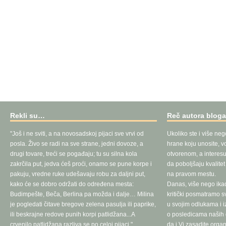
Rekli su…
Reč autora blog
"Još i ne sviti, a na novosadskoj pijaci sve vrvi od
Ukoliko ste i više neg
posla. Živo se radi na sve strane, jedni dovoze, a
hrane koju unosite, vo
drugi tovare, treći se pogađaju; tu su silna kola
otvorenom, a interesu
zakrčila put, jedva ćeš proći, onamo se pune korpe i
da poboljšaju kvalite
pakuju, vredne ruke udešavaju robu za daljni put,
na pravom mestu.
kako će se dobro održati do određena mesta:
Danas, više nego ika
Budimpešte, Beča, Berlina pa možda i dalje… Milina
kritički posmatramo 
je pogledati čitave bregove zelena pasulja ili paprike,
u svojim odlukama i 
ili beskrajne redove punih korpi patlidžana...A
o posledicama naših d
crvenilo patlidžana razliva se po celoj pijaci."
da i Vi zasadite orga