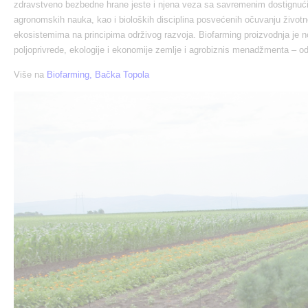
zdravstveno bezbedne hrane jeste i njena veza sa savremenim dostignuć
agronomskih nauka, kao i bioloških disciplina posvećenih očuvanju životn
ekosistemima na principima održivog razvoja. Biofarming proizvodnja je 
poljoprivrede, ekologije i ekonomije zemlje i agrobiznis menadžmenta – od
Više na
Biofarming, Bačka Topola