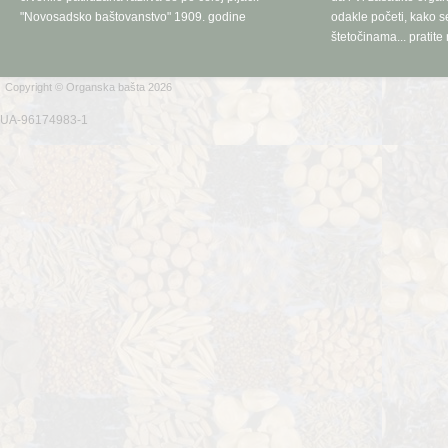
"Novosadsko baštovanstvo" 1909. godine
odakle početi, kako se
štetočinama... pratite 
Copyright © Organska bašta 2026
UA-96174983-1