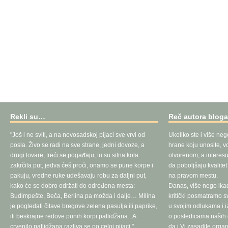
Rekli su…
Reč autora blog
"Još i ne sviti, a na novosadskoj pijaci sve vrvi od
Ukoliko ste i više neg
posla. Živo se radi na sve strane, jedni dovoze, a
hrane koju unosite, vo
drugi tovare, treći se pogađaju; tu su silna kola
otvorenom, a interesu
zakrčila put, jedva ćeš proći, onamo se pune korpe i
da poboljšaju kvalite
pakuju, vredne ruke udešavaju robu za daljni put,
na pravom mestu.
kako će se dobro održati do određena mesta:
Danas, više nego ika
Budimpešte, Beča, Berlina pa možda i dalje… Milina
kritički posmatramo 
je pogledati čitave bregove zelena pasulja ili paprike,
u svojim odlukama i 
ili beskrajne redove punih korpi patlidžana...A
o posledicama naših d
crvenilo patlidžana razliva se po celoj pijaci."
da i Vi zasadite orga