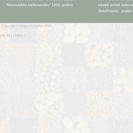
"Novosadsko baštovanstvo" 1909. godine
odakle početi, kako se
štetočinama... pratite 
Copyright © Organska bašta 2026
UA-96174983-1