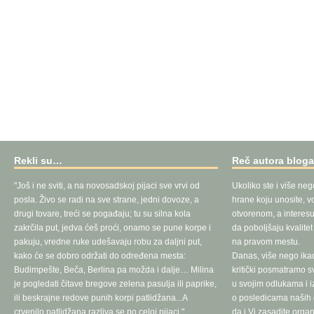
Rekli su…
Reč autora blog
"Još i ne sviti, a na novosadskoj pijaci sve vrvi od
Ukoliko ste i više neg
posla. Živo se radi na sve strane, jedni dovoze, a
hrane koju unosite, vo
drugi tovare, treći se pogađaju; tu su silna kola
otvorenom, a interesu
zakrčila put, jedva ćeš proći, onamo se pune korpe i
da poboljšaju kvalite
pakuju, vredne ruke udešavaju robu za daljni put,
na pravom mestu.
kako će se dobro održati do određena mesta:
Danas, više nego ika
Budimpešte, Beča, Berlina pa možda i dalje… Milina
kritički posmatramo 
je pogledati čitave bregove zelena pasulja ili paprike,
u svojim odlukama i 
ili beskrajne redove punih korpi patlidžana...A
o posledicama naših d
crvenilo patlidžana razliva se po celoj pijaci."
da i Vi zasadite orga