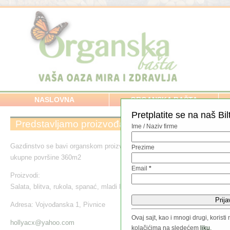
NASLOVNA
ORGANSKA BAŠTA
Pretplatite se na naš Bil
Predstavljamo proizvođača – Katarina Holi
Ime / Naziv firme
Gazdinstvo se bavi organskom proizvodnjom povrća na površini od oko 35
Prezime
ukupne površine 360m2
Email
*
Proizvodi:
Salata, blitva, rukola, spanać, mladi luk, grašak
Adresa: Vojvođanska 1, Pivnice
Ovaj sajt, kao i mnogi drugi, koris
hollyacx@yahoo.com
kolačićima na sledećem
liku.