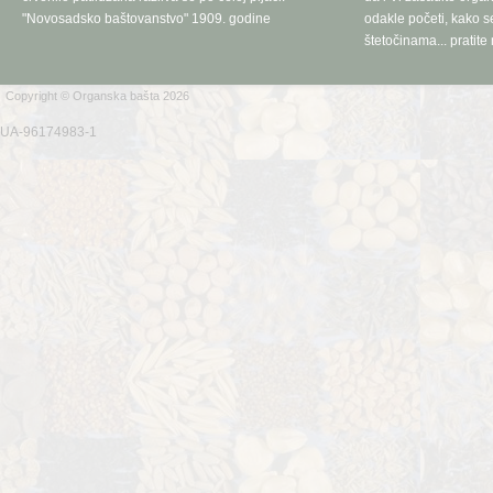
"Novosadsko baštovanstvo" 1909. godine
odakle početi, kako se
štetočinama... pratite 
Copyright © Organska bašta 2026
UA-96174983-1