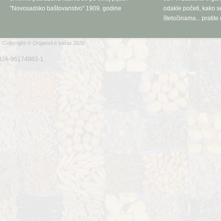
"Novosadsko baštovanstvo" 1909. godine
odakle početi, kako se
štetočinama... pratite 
Copyright © Organska bašta 2026
UA-96174983-1