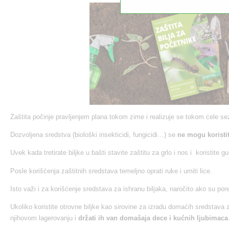
Zaštita počinje pravljenjem plana tokom zime i realizuje se tokom cele se
Dozvoljena sredstva (biološki insekticidi, fungicidi…) se
ne mogu koristit
Uvek kada tretirate biljke u bašti stavite zaštitu za grlo i nos i koristite
Posle korišćenja zaštitnih sredstava temeljno oprati ruke i umiti lice.
Isto važi i za korišćenje sredstava za ishranu biljaka, naročito ako su por
Ukoliko koristite otrovne biljke kao sirovine za izradu domaćih sredstava 
njihovom lagerovanju i
držati ih van domašaja dece i kućnih ljubimaca