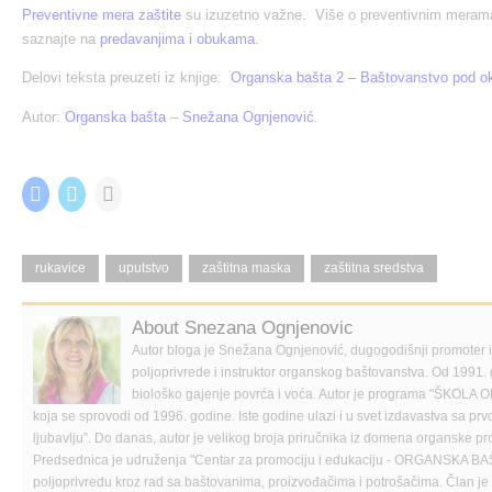
Preventivne mera zaštite
su izuzetno važne. Više o preventivnim merama
saznajte na
predavanjima i obukama
.
Delovi teksta preuzeti iz knjige:
Organska bašta 2 – Baštovanstvo pod okr
Autor:
Organska bašta
–
Snežana Ognjenović
.
Share this:
C
C
C
l
l
l
i
i
i
c
c
c
k
k
k
t
t
t
rukavice
uputstvo
zaštitna maska
zaštitna sredstva
o
o
o
s
s
e
h
h
m
a
a
a
About Snezana Ognjenovic
r
r
i
e
e
l
Autor bloga je Snežana Ognjenović, dugogodišnji promoter
o
o
a
poljoprivrede i instruktor organskog baštovanstva. Od 1991. 
n
n
l
F
T
i
biološko gajenje povrća i voća. Autor je programa "Š
a
w
n
koja se sprovodi od 1996. godine. Iste godine ulazi i u svet izdavastva sa p
c
i
k
e
t
t
ljubavlju”. Do danas, autor je velikog broja priručnika iz domena organske pr
b
t
o
Predsednica je udruženja "Centar za promociju i edukaciju - ORGANSKA BA
o
e
a
o
r
f
poljoprivredu kroz rad sa baštovanima, proizvođačima i potrošačima. Član 
k
(
r