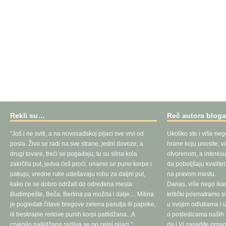
Rekli su…
Reč autora blog
"Još i ne sviti, a na novosadskoj pijaci sve vrvi od
Ukoliko ste i više neg
posla. Živo se radi na sve strane, jedni dovoze, a
hrane koju unosite, vo
drugi tovare, treći se pogađaju; tu su silna kola
otvorenom, a interesu
zakrčila put, jedva ćeš proći, onamo se pune korpe i
da poboljšaju kvalite
pakuju, vredne ruke udešavaju robu za daljni put,
na pravom mestu.
kako će se dobro održati do određena mesta:
Danas, više nego ika
Budimpešte, Beča, Berlina pa možda i dalje… Milina
kritički posmatramo 
je pogledati čitave bregove zelena pasulja ili paprike,
u svojim odlukama i 
ili beskrajne redove punih korpi patlidžana...A
o posledicama naših d
crvenilo patlidžana razliva se po celoj pijaci."
da i Vi zasadite orga