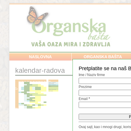
NASLOVNA
ORGANSKA BAŠTA
Pretplatite se na naš B
kalendar-radova
Ime / Naziv firme
Prezime
Email
*
Ovaj sajt, kao i mnogi drugi, kor