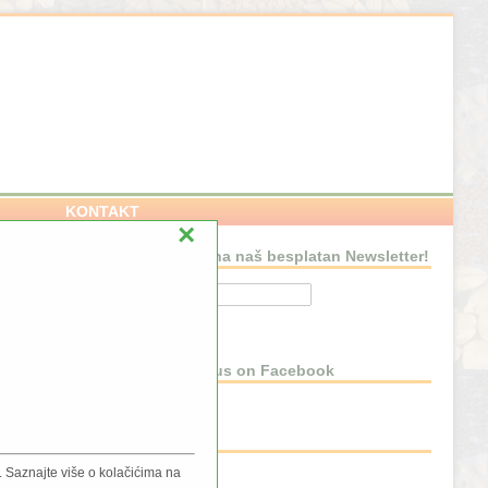
KONTAKT
×
Pretplatite se na naš besplatan Newsletter!
NSTVU
Connect with us on Facebook
BLOG
 Saznajte više o kolačićima na
Blog