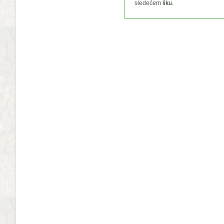
sledećem
liku.