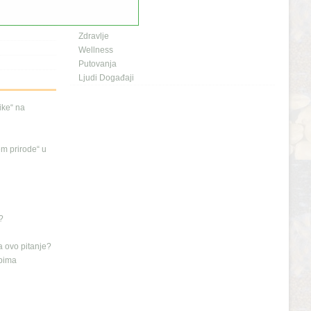
Planeta i Mi
Naš dom
Zdravlje
Wellness
Putovanja
Ljudi Događaji
nike“ na
em prirode“ u
?
a ovo pitanje?
ipima