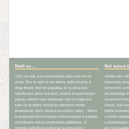
Rekli su…
Reč autora 
"Još i ne sviti, a na novosadskoj pijaci sve vrvi od
Ukoliko ste i vi
posla. Živo se radi na sve strane, jedni dovoze, a
hrane koju unosi
drugi tovare, treći se pogađaju; tu su silna kola
otvorenom, a in
zakrčila put, jedva ćeš proći, onamo se pune korpe i
da poboljšaju k
pakuju, vredne ruke udešavaju robu za daljni put,
na pravom mest
kako će se dobro održati do određena mesta:
Danas, više ne
Budimpešte, Beča, Berlina pa možda i dalje… Milina
kritički posmat
je pogledati čitave bregove zelena pasulja ili paprike,
u svojim odluka
ili beskrajne redove punih korpi patlidžana...A
o posledicama n
crvenilo patlidžana razliva se po celoj pijaci."
da i Vi zasadit