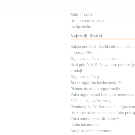
Kalendar radova
Gajenje na terasi
Alati i mašine
Urbano baštovanstvo
Dečije bašte
Najnoviji članci
Knjiga priručnik: „Zaštita bilja za počet
popustu 40%
Organska bašta od nule, kurs
Novi priručnik „Baštovanstvo pod okrilj
prodaji
Organska bašta je…
Šta je organsko baštovanstvo?
Planom do dobre organizacije
Kako organizovati kesice sa semenima
Zašto nam je važan sneg
Planiranje bašte: Da li znate odgovor n
Uređenje okućnice po ekološkim princ
Kako odabrati plac ili imanje?
U vrtu tokom zime
Šta je biljkama potrebno?