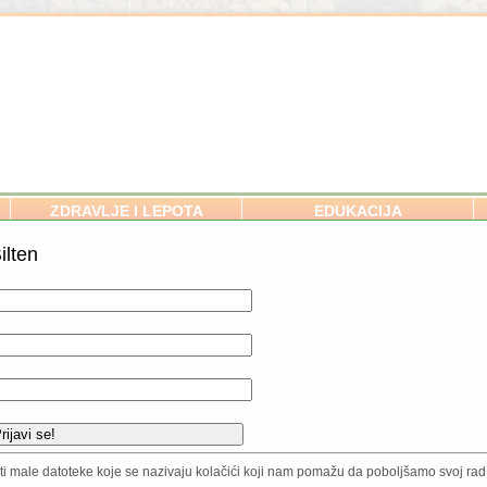
ZDRAVLJE I LEPOTA
EDUKACIJA
ilten
SVE O ORGANSKOM BAŠTOVA
Zemljište i ishrana biljaka
Setva
Povrće / Voće / Začini
Ukrasne vrste
Zaštita biljaka
isti male datoteke koje se nazivaju kolačići koji nam pomažu da poboljšamo svoj rad.