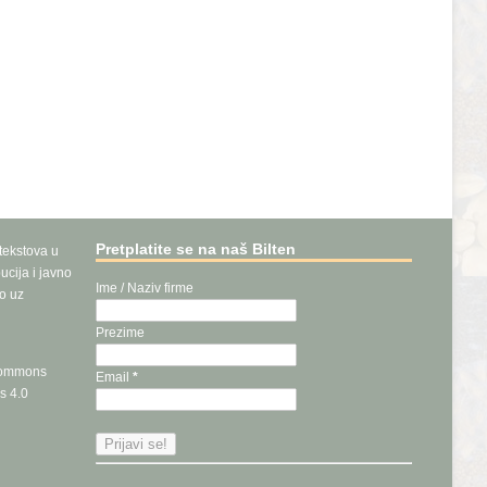
Pretplatite se na naš Bilten
 tekstova u
ucija i javno
Ime / Naziv firme
vo uz
Prezime
Commons
Email
*
s 4.0