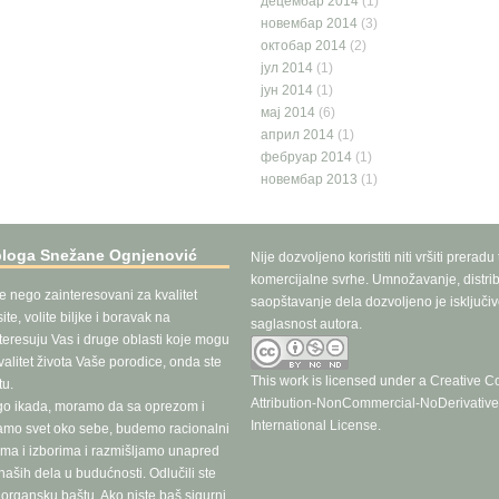
децембар 2014
(1)
новембар 2014
(3)
октобар 2014
(2)
јул 2014
(1)
јун 2014
(1)
мај 2014
(6)
април 2014
(1)
фебруар 2014
(1)
новембар 2013
(1)
bloga Snežane Ognjenović
Nije dozvoljeno koristiti niti vršiti preradu
komercijalne svrhe. Umnožavanje, distrib
še nego zainteresovani za kvalitet
saopštavanje dela dozvoljeno je isključi
te, volite biljke i boravak na
saglasnost autora.
teresuju Vas i druge oblasti koje mogu
valitet života Vaše porodice, onda ste
This work is licensed under a
Creative 
u.
Attribution-NonCommercial-NoDerivative
go ikada, moramo da sa oprezom i
International License
.
ramo svet oko sebe, budemo racionalni
ma i izborima i razmišljamo unapred
aših dela u budućnosti. Odlučili ste
e organsku baštu. Ako niste baš sigurni