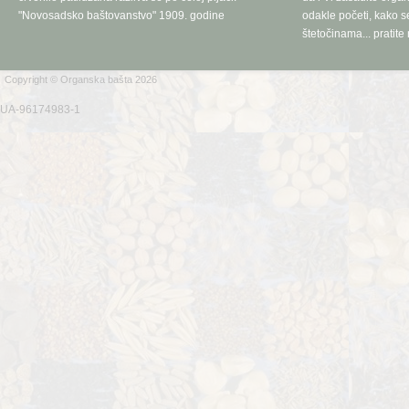
"Novosadsko baštovanstvo" 1909. godine
odakle početi, kako se
štetočinama... pratite 
Copyright © Organska bašta 2026
UA-96174983-1