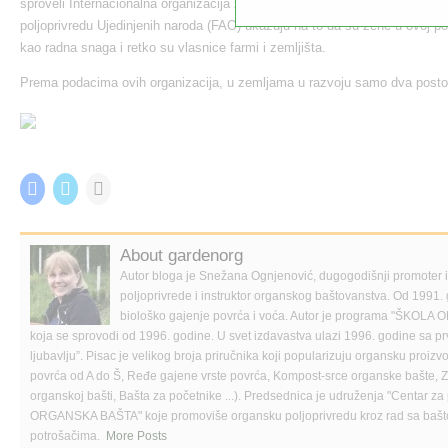
sproveli Internacionalna organizacija za organsku polјoprivredu (IFOAM) i 
polјoprivredu Ujedinjenih naroda (FAO) ukazuju na to da su žene u ovoj p
kao radna snaga i retko su vlasnice farmi i zemlјišta.
Prema podacima ovih organizacija, u zemlјama u razvoju samo dva post
Share this:
C
C
C
l
l
l
i
i
i
c
c
c
k
k
k
t
t
t
About gardenorg
o
o
o
s
s
e
Autor bloga je Snežana Ognjenović, dugogodišnji promoter
h
h
m
poljoprivrede i instruktor organskog baštovanstva. Od 1991. 
a
a
a
r
r
i
biološko gajenje povrća i voća. Autor je programa "Š
e
e
l
koja se sprovodi od 1996. godine. U svet izdavastva ulazi 1996. godine sa p
o
o
a
n
n
l
ljubavlju”. Pisac je velikog broja priručnika koji popularizuju organsku proi
F
T
i
povrća od A do Š, Ređe gajene vrste povrća, Kompost-srce organske bašte, Zač
a
w
n
c
i
k
organskoj bašti, Bašta za početnike ...). Predsednica je udruženja "Centar za 
e
t
t
ORGANSKA BAŠTA" koje promoviše organsku poljoprivredu kroz rad sa bašt
b
t
o
o
e
a
potrošačima.
More Posts
o
r
f