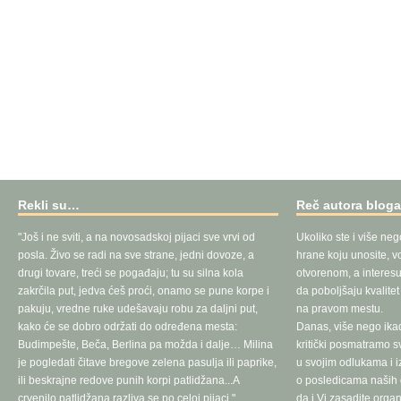
Rekli su…
Reč autora blog
"Još i ne sviti, a na novosadskoj pijaci sve vrvi od
Ukoliko ste i više neg
posla. Živo se radi na sve strane, jedni dovoze, a
hrane koju unosite, vo
drugi tovare, treći se pogađaju; tu su silna kola
otvorenom, a interesu
zakrčila put, jedva ćeš proći, onamo se pune korpe i
da poboljšaju kvalite
pakuju, vredne ruke udešavaju robu za daljni put,
na pravom mestu.
kako će se dobro održati do određena mesta:
Danas, više nego ika
Budimpešte, Beča, Berlina pa možda i dalje… Milina
kritički posmatramo 
je pogledati čitave bregove zelena pasulja ili paprike,
u svojim odlukama i 
ili beskrajne redove punih korpi patlidžana...A
o posledicama naših d
crvenilo patlidžana razliva se po celoj pijaci."
da i Vi zasadite orga