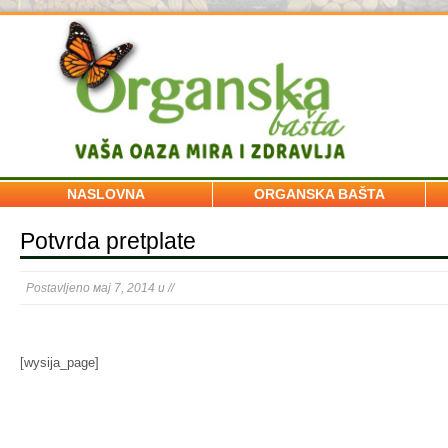
NASLOVNA
ORGANSKA BAŠTA
Potvrda pretplate
Postavljeno мај 7, 2014 u //
[wysija_page]