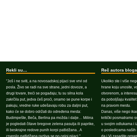
Rekli su…
Reč autora blog
"Još i ne sviti, a na novosadskoj pijaci sve vrvi od
Ukoliko ste i više neg
posla. Živo se radi na sve strane, jedni dovoze, a
hrane koju unosite, vo
drugi tovare, treći se pogađaju; tu su silna kola
otvorenom, a interesu
zakrčila put, jedva ćeš proći, onamo se pune korpe i
da poboljšaju kvalite
pakuju, vredne ruke udešavaju robu za daljni put,
na pravom mestu.
kako će se dobro održati do određena mesta:
Danas, više nego ika
Budimpešte, Beča, Berlina pa možda i dalje… Milina
kritički posmatramo 
je pogledati čitave bregove zelena pasulja ili paprike,
u svojim odlukama i 
ili beskrajne redove punih korpi patlidžana...A
o posledicama naših d
crvenilo patlidžana razliva se po celoj pijaci."
da i Vi zasadite orga