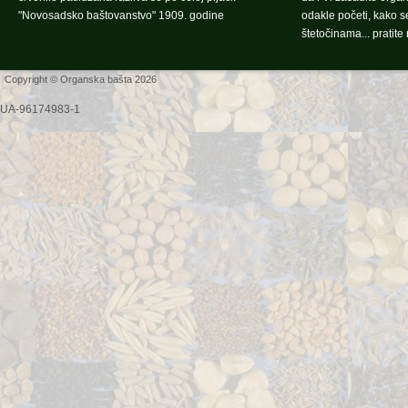
"Novosadsko baštovanstvo" 1909. godine
odakle početi, kako se
štetočinama... pratite 
Copyright © Organska bašta 2026
UA-96174983-1