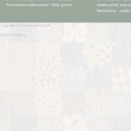
"Novosadsko baštovanstvo" 1909. godine
odakle početi, kako se
štetočinama... pratite 
Copyright © Organska bašta 2026
UA-96174983-1