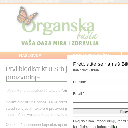
NASLOVNA
ORGANSKA BAŠTA
Pretplatite se na naš Bil
Prvi biodistrikt u Srbiji – model za podsti
Ime / Naziv firme
proizvodnje
Prezime
Postavljeno децембар 15, 2025 u
Aktuelno
//
Email
*
Pojam biodistrikta odnosi se na održivi koncept koji podrazumeva snažnu t
saradnju ključnih aktera u proizvodnji hrane. Srbija se može pohvaliti time
jugoistočnoj Evropi u kojoj će ovakav koncept uskoro postati stvarnost.
Ovaj sajt, kao i mnogi drugi, koris
Optimistične procene koje ukazuju na snažan potencijal biodistrikta, saop
kolačićima na sledećem
liku.