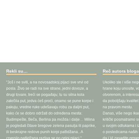
Rekli su…
Reč autora blog
"Još i ne sviti, a na novosadskoj pijaci sve vrvi od
Ukoliko ste i više neg
posla. Živo se radi na sve strane, jedni dovoze, a
hrane koju unosite, vo
drugi tovare, treći se pogađaju; tu su silna kola
otvorenom, a interesu
zakrčila put, jedva ćeš proći, onamo se pune korpe i
da poboljšaju kvalite
pakuju, vredne ruke udešavaju robu za daljni put,
na pravom mestu.
kako će se dobro održati do određena mesta:
Danas, više nego ika
Budimpešte, Beča, Berlina pa možda i dalje… Milina
kritički posmatramo 
je pogledati čitave bregove zelena pasulja ili paprike,
u svojim odlukama i 
ili beskrajne redove punih korpi patlidžana...A
o posledicama naših d
crvenilo patlidžana razliva se po celoj pijaci."
da i Vi zasadite orga