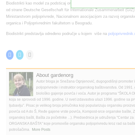
Biodistrikti kao model za podsticaj organske proizvodnje i lokalnog ekon
od strane Deutsche Gesellschaft für Internationale Zusammenarbeit (GIZ
Ministarstvom poljoprivrede, Nacionalnom asocijacijom za razvoj organske
organica i Poljoprivrednim fakultetom u Beogradu.
Biodistrikt predstavlja određeno područje u kojem više na
poljoprivrednik.
Share this:
C
C
C
l
l
l
i
i
i
c
c
c
k
k
k
t
t
t
About gardenorg
o
o
o
s
s
e
Autor bloga je Snežana Ognjenović, dugogodišnji promoter
h
h
m
poljoprivrede i instruktor organskog baštovanstva. Od 1991. 
a
a
a
r
r
i
biološko gajenje povrća i voća. Autor je programa "Š
e
e
l
koja se sprovodi od 1996. godine. U svet izdavastva ulazi 1996. godine sa p
o
o
a
n
n
l
ljubavlju”. Pisac je velikog broja priručnika koji popularizuju organsku proi
F
T
i
povrća od A do Š, Ređe gajene vrste povrća, Kompost-srce organske bašte, Zač
a
w
n
c
i
k
organskoj bašti, Bašta za početnike ...). Predsednica je udruženja "Centar za 
e
t
t
ORGANSKA BAŠTA" koje promoviše organsku poljoprivredu kroz rad sa bašt
b
t
o
o
e
a
potrošačima.
More Posts
o
r
f