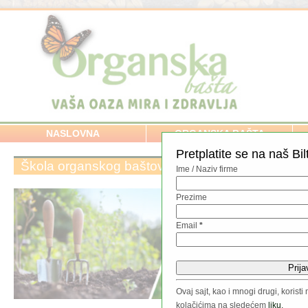
NASLOVNA
ORGANSKA BAŠTA
Pretplatite se na naš Bil
Škola organskog baštovanstva – raspored eduka
Ime / Naziv firme
Prezime
Email
*
Ovaj sajt, kao i mnogi drugi, koris
kolačićima na sledećem
liku.