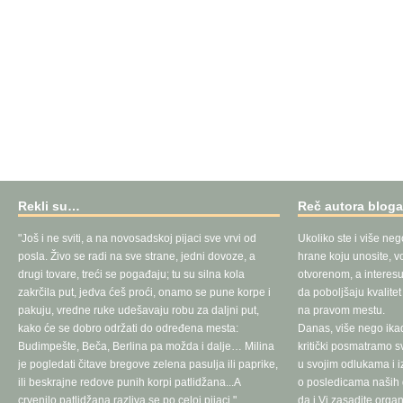
Rekli su…
Reč autora blog
"Još i ne sviti, a na novosadskoj pijaci sve vrvi od
Ukoliko ste i više neg
posla. Živo se radi na sve strane, jedni dovoze, a
hrane koju unosite, vo
drugi tovare, treći se pogađaju; tu su silna kola
otvorenom, a interesu
zakrčila put, jedva ćeš proći, onamo se pune korpe i
da poboljšaju kvalite
pakuju, vredne ruke udešavaju robu za daljni put,
na pravom mestu.
kako će se dobro održati do određena mesta:
Danas, više nego ika
Budimpešte, Beča, Berlina pa možda i dalje… Milina
kritički posmatramo 
je pogledati čitave bregove zelena pasulja ili paprike,
u svojim odlukama i 
ili beskrajne redove punih korpi patlidžana...A
o posledicama naših d
crvenilo patlidžana razliva se po celoj pijaci."
da i Vi zasadite orga