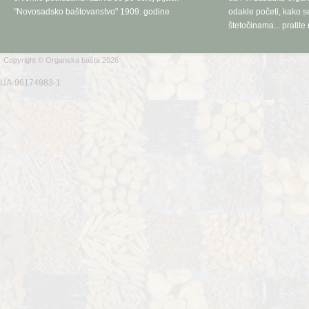
"Novosadsko baštovanstvo" 1909. godine
odakle početi, kako se
štetočinama... pratite 
Copyright © Organska bašta 2026
UA-96174983-1