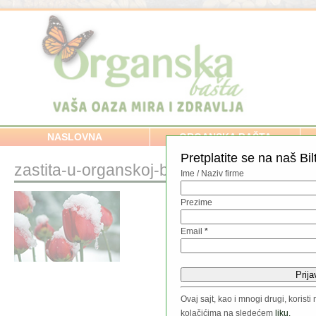
NASLOVNA
ORGANSKA BAŠTA
Pretplatite se na naš Bil
zastita-u-organskoj-basti
Ime / Naziv firme
Prezime
Email
*
Ovaj sajt, kao i mnogi drugi, koris
kolačićima na sledećem
liku.