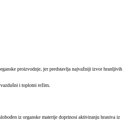
rganske proizvodnje, jer predstavlja najvažniji izvor hranljivih
vazdušni i toplotni režim.
lobođen iz organske materije doprinosi aktiviranju hraniva iz