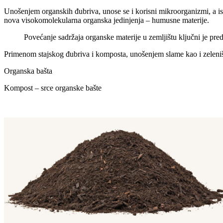
Unošenjem organskih đubriva, unose se i korisni mikroorganizmi, a ist
nova visokomolekularna organska jedinjenja – humusne materije.
Povećanje sadržaja organske materije u zemljištu ključni je predu
Primenom stajskog đubriva i komposta, unošenjem slame kao i zelenišn
Organska bašta
Kompost – srce organske bašte