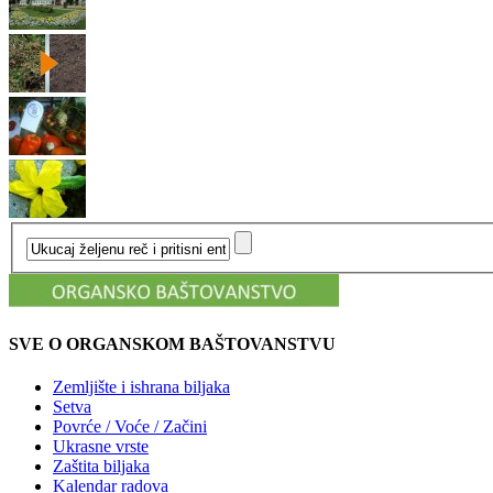
SVE O ORGANSKOM BAŠTOVANSTVU
Zemljište i ishrana biljaka
Setva
Povrće / Voće / Začini
Ukrasne vrste
Zaštita biljaka
Kalendar radova