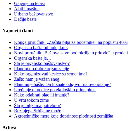
Gajenje na terasi
Alati i mašine
Urbano baštovanstvo
Dečije bašte
Najnoviji članci
Knjiga priručnik: „Zaštita bilja za početnike“ na popustu 40%
Organska bašta od nule, kurs
Novi priručnik „Baštovanstvo pod okriljem prirode“ u prodaji
Organska bašta je…
Šta je organsko baštovanstvo?
Planom do dobre organizacije
Kako organizovati kesice sa semenima?
Zašto nam je važan sneg
Planiranje bašte: Da li znate odgovor na ovo pitanje?
Uređenje okućnice po ekološkim principima
Kako odabrati plac ili imanje?
U vrtu tokom zime
Šta je biljkama potrebno?
Bez njega Srbija ne može
Agrotehničke mere koje doprinose plodnosti zemljišta
Arhiva