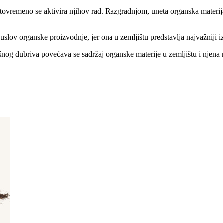
ovremeno se aktivira njihov rad. Razgradnjom, uneta organska materija s
slov organske proizvodnje, jer ona u zemljištu predstavlja najvažniji izv
og đubriva povećava se sadržaj organske materije u zemljištu i njena 