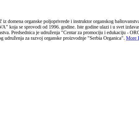
 iz domena organske poljoprivrede i instruktor organskog baštovanstva
sprovodi od 1996. godine. Iste godine ulazi i u svet izdavastva 
ovanstva. Predsednica je udruženja "Centar za promociju i edukaciju
g udruženja za razvoj organske proizvodnje "Serbia Organica".
More 