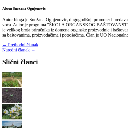
About Snezana Ognjenovic
Autor bloga je Snežana Ognjenović, dugogodišnji promoter i predavač
voća. Autor je programa "ŠKOLA ORGANSKOG BAŠTOVANSTVA" koja se 
je velikog broja priručnika iz domena organske proizvodnje i bašt
sa baštovanima, proizvođačima i potrošačima. Član je UO Nacionalno
← Prethodni članak
Naredni članak →
Slični članci