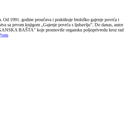
. Od 1991. godine proučava i praktikuje biološko gajenje povrća i
sa prvom knjigom „Gajenje povrća s ljubavlju”. Do danas, autor
 - ORGANSKA BAŠTA" koje promoviše organsku poljoprivredu kroz rad
Posts