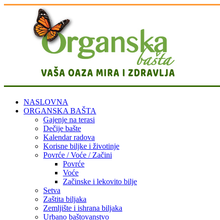
NASLOVNA
ORGANSKA BAŠTA
Gajenje na terasi
Dečije bašte
Kalendar radova
Korisne biljke i životinje
Povrće / Voće / Začini
Povrće
Voće
Začinske i lekovito bilje
Setva
Zaštita biljaka
Zemljište i ishrana biljaka
Urbano baštovanstvo