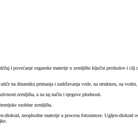
ržaj i povećanje organske materije u zemljištu ključni preduslov i cilj o
 utiče na dinamiku primanja i zadržavanja vode, na strukturu, na vodni, 
ivnosti zemljišta, a na taj način i njegove plodnosti.
hemijske osobine zemljišta.
jen-dioksid, neophodne materije u procesu fotosinteze. Ugljen-dioksid os
jke.