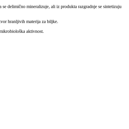
e delimično mineralizuje, ali iz produkta razgradnje se sintetizuju
or hranljivih materija za biljke.
mikrobiološka aktivnost.