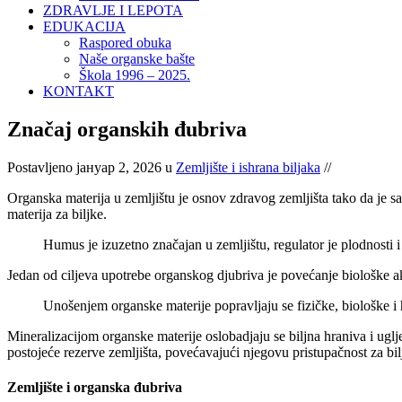
ZDRAVLJE I LEPOTA
EDUKACIJA
Raspored obuka
Naše organske bašte
Škola 1996 – 2025.
KONTAKT
Značaj organskih đubriva
Postavljeno јануар 2, 2026 u
Zemljište i ishrana biljaka
//
Organska materija u zemljištu je osnov zdravog zemljišta tako da je sad
materija za biljke.
Humus je izuzetno značajan u zemljištu, regulator je plodnosti i
Jedan od ciljeva upotrebe organskog djubriva je povećanje biološke akt
Unošenjem organske materije popravljaju se fizičke, biološke i 
Mineralizacijom organske materije oslobadjaju se biljna hraniva i ugl
postojeće rezerve zemljišta, povećavajući njegovu pristupačnost za bil
Zemljište i organska đubriva