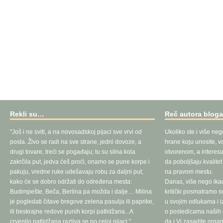
Rekli su…
Reč autora blog
"Još i ne sviti, a na novosadskoj pijaci sve vrvi od
Ukoliko ste i više neg
posla. Živo se radi na sve strane, jedni dovoze, a
hrane koju unosite, vo
drugi tovare, treći se pogađaju; tu su silna kola
otvorenom, a interesu
zakrčila put, jedva ćeš proći, onamo se pune korpe i
da poboljšaju kvalite
pakuju, vredne ruke udešavaju robu za daljni put,
na pravom mestu.
kako će se dobro održati do određena mesta:
Danas, više nego ika
Budimpešte, Beča, Berlina pa možda i dalje… Milina
kritički posmatramo 
je pogledati čitave bregove zelena pasulja ili paprike,
u svojim odlukama i 
ili beskrajne redove punih korpi patlidžana...A
o posledicama naših d
crvenilo patlidžana razliva se po celoj pijaci."
da i Vi zasadite orga