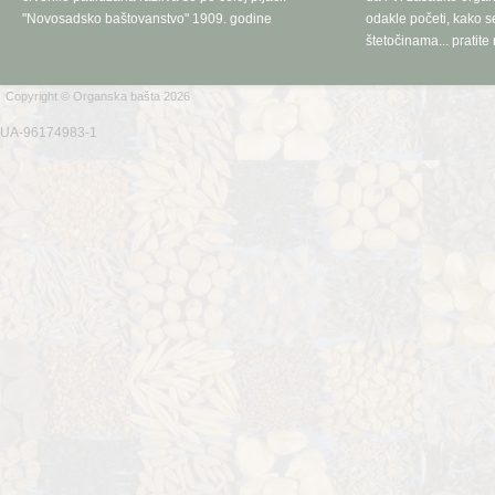
"Novosadsko baštovanstvo" 1909. godine
odakle početi, kako se
štetočinama... pratite 
Copyright © Organska bašta 2026
UA-96174983-1