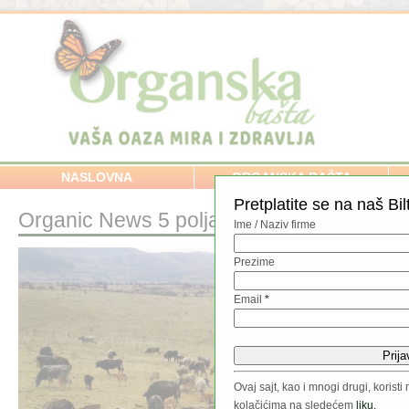
NASLOVNA
ORGANSKA BAŠTA
Pretplatite se na naš Bil
Organic News 5 polja sa kravama
Ime / Naziv firme
Prezime
Email
*
Ovaj sajt, kao i mnogi drugi, koris
kolačićima na sledećem
liku.