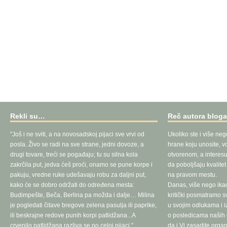
Rekli su…
Reč autora blog
"Još i ne sviti, a na novosadskoj pijaci sve vrvi od
Ukoliko ste i više neg
posla. Živo se radi na sve strane, jedni dovoze, a
hrane koju unosite, vo
drugi tovare, treći se pogađaju; tu su silna kola
otvorenom, a interesu
zakrčila put, jedva ćeš proći, onamo se pune korpe i
da poboljšaju kvalite
pakuju, vredne ruke udešavaju robu za daljni put,
na pravom mestu.
kako će se dobro održati do određena mesta:
Danas, više nego ika
Budimpešte, Beča, Berlina pa možda i dalje… Milina
kritički posmatramo 
je pogledati čitave bregove zelena pasulja ili paprike,
u svojim odlukama i 
ili beskrajne redove punih korpi patlidžana...A
o posledicama naših d
crvenilo patlidžana razliva se po celoj pijaci."
da i Vi zasadite orga