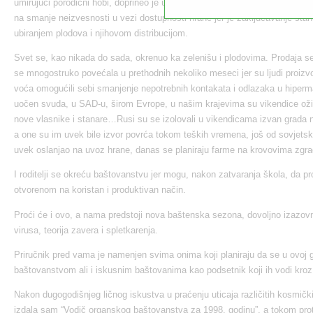
umirujući porodični hobi, doprineo je ublažavanju zabrinutosti zbog izloženo
na smanje neizvesnosti u vezi dostupnosti hrane jer je zaključavanje sta
ubiranjem plodova i njihovom distribucijom.
Svet se, kao nikada do sada, okrenuo ka zelenišu i plodovima. Prodaja s
se mnogostruko povećala u prethodnih nekoliko meseci jer su ljudi proiz
voća omogućili sebi smanjenje nepotrebnih kontakata i odlazaka u hipermar
uočen svuda, u SAD-u, širom Evrope, u našim krajevima su vikendice oži
nove vlasnike i stanare…Rusi su se izolovali u vikendicama izvan grada
a one su im uvek bile izvor povrća tokom teških vremena, još od sovjetsk
uvek oslanjao na uvoz hrane, danas se planiraju farme na krovovima zgra
I roditelji se okreću baštovanstvu jer mogu, nakon zatvaranja škola, da
otvorenom na koristan i produktivan način.
Proći će i ovo, a nama predstoji nova baštenska sezona, dovoljno izazovn
virusa, teorija zavera i spletkarenja.
Priručnik pred vama je namenjen svima onima koji planiraju da se u ovoj
baštovanstvom ali i iskusnim baštovanima kao podsetnik koji ih vodi kro
Nakon dugogodišnjeg ličnog iskustva u praćenju uticaja različitih kosmičkih
izdala sam “Vodič organskog baštovanstva za 1998. godinu”, a tokom prot