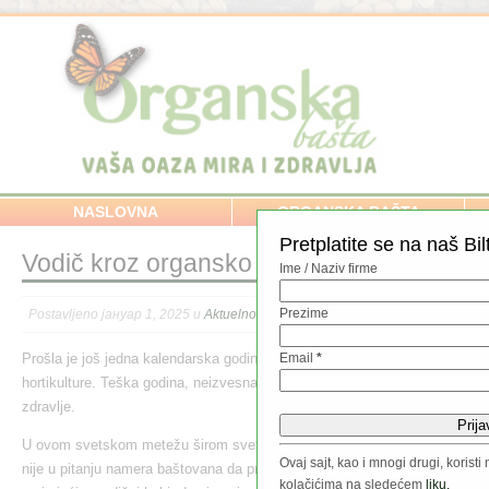
NASLOVNA
ORGANSKA BAŠTA
Pretplatite se na naš Bil
Vodič kroz organsko baštovanstvo – uvod
Ime / Naziv firme
Prezime
Postavljeno јануар 1, 2025 u
Aktuelno
,
Kalendar radova
,
Organska bašta
,
Pov
Prošla je još jedna kalendarska godina, veoma važna za organske baštovane
Email
*
hortikulture. Teška godina, neizvesna i prilično nervozna, puna zebnje i br
zdravlje.
U ovom svetskom metežu širom sveta je uočeno povećano interesovanje
Ovaj sajt, kao i mnogi drugi, koris
nije u pitanju namera baštovana da proizvode neke enormne količine hran
kolačićima na sledećem
liku.