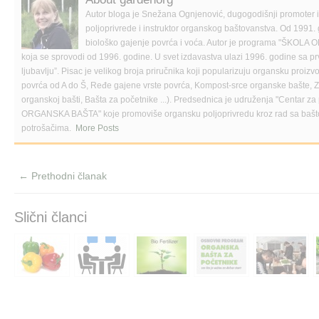
n
n
l
Autor bloga je Snežana Ognjenović, dugogodišnji promoter
F
T
i
a
w
n
poljoprivrede i instruktor organskog baštovanstva. Od 1991. 
c
i
k
biološko gajenje povrća i voća. Autor je programa "Š
e
t
t
b
t
o
koja se sprovodi od 1996. godine. U svet izdavastva ulazi 1996. godine sa p
o
e
a
ljubavlju”. Pisac je velikog broja priručnika koji popularizuju organsku proi
o
r
f
k
(
r
povrća od A do Š, Ređe gajene vrste povrća, Kompost-srce organske bašte, Zač
(
O
i
organskoj bašti, Bašta za početnike ...). Predsednica je udruženja "Centar za 
O
p
e
p
e
n
ORGANSKA BAŠTA" koje promoviše organsku poljoprivredu kroz rad sa bašt
e
n
d
potrošačima.
More Posts
n
s
(
s
i
O
i
n
p
n
n
e
n
e
n
e
w
s
← Prethodni članak
w
w
i
w
i
n
i
n
n
n
d
e
Slični članci
d
o
w
o
w
w
w
)
i
)
n
d
o
w
)