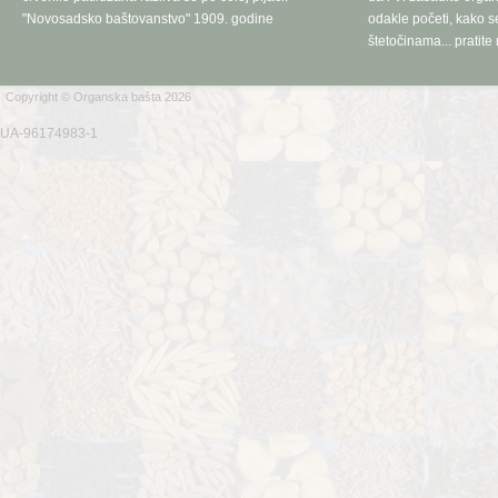
"Novosadsko baštovanstvo" 1909. godine
odakle početi, kako se
štetočinama... pratite 
Copyright © Organska bašta 2026
UA-96174983-1