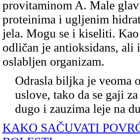
provitaminom A. Male glavic
proteinima i ugljenim hidra
jela. Mogu se i kiseliti. Ka
odličan je antioksidans, ali
oslabljen organizam.
Odrasla biljka je veoma 
uslove, tako da se gaji z
dugo i zauzima leje na d
KAKO SAČUVATI POVRĆ