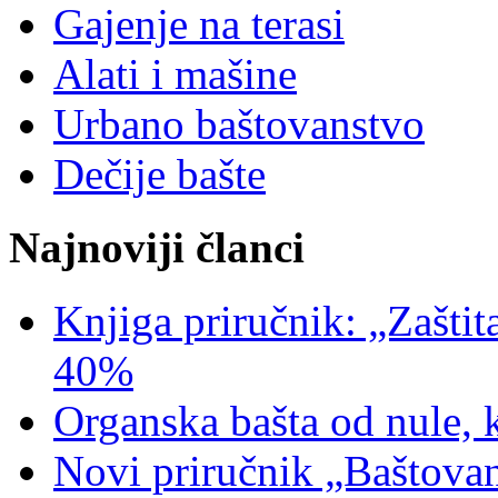
Gajenje na terasi
Alati i mašine
Urbano baštovanstvo
Dečije bašte
Najnoviji članci
Knjiga priručnik: „Zaštit
40%
Organska bašta od nule, 
Novi priručnik „Baštovan