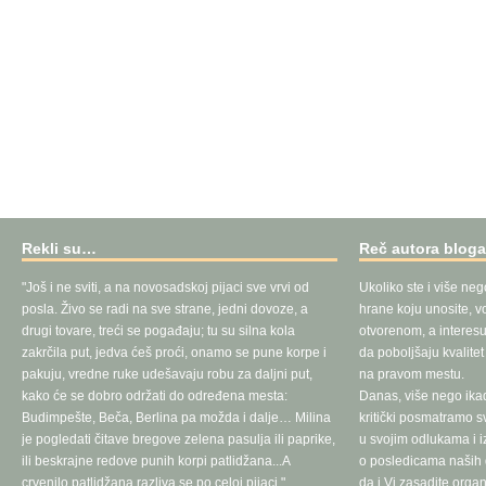
Rekli su…
Reč autora blog
"Još i ne sviti, a na novosadskoj pijaci sve vrvi od
Ukoliko ste i više neg
posla. Živo se radi na sve strane, jedni dovoze, a
hrane koju unosite, vo
drugi tovare, treći se pogađaju; tu su silna kola
otvorenom, a interesu
zakrčila put, jedva ćeš proći, onamo se pune korpe i
da poboljšaju kvalite
pakuju, vredne ruke udešavaju robu za daljni put,
na pravom mestu.
kako će se dobro održati do određena mesta:
Danas, više nego ika
Budimpešte, Beča, Berlina pa možda i dalje… Milina
kritički posmatramo 
je pogledati čitave bregove zelena pasulja ili paprike,
u svojim odlukama i 
ili beskrajne redove punih korpi patlidžana...A
o posledicama naših d
crvenilo patlidžana razliva se po celoj pijaci."
da i Vi zasadite orga