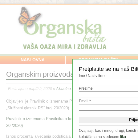
NASLOVNA
ORGANSKA BAŠTA
Pretplatite se na naš Bil
Organskim proizvođačima podsticaji 400
Ime / Naziv firme
Prezime
Postavljeno март 9, 2020 u
Aktuelno
//
Objavljen je Pravilnik o izmenama Pravilnika o korišćenju podsticaja za o
Email
*
„Službeni glasnik RS“ broj 20/2020).
Pravilnik o izmenama Pravilnika o korišćenju podsticaja za organsku biljnu
20 /2020)
Ovaj sajt, kao i mnogi drugi, koris
Iznos procenta uvećanja podsticaja za organsku biljnu proizvodnju u od
kolačićima na sledećem
liku.