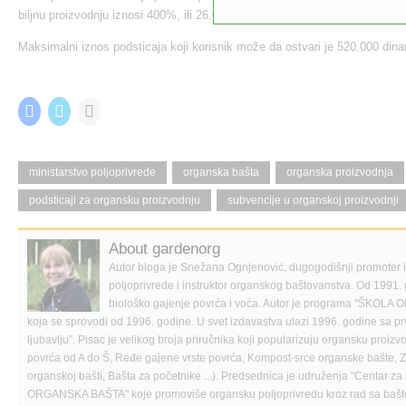
biljnu proizvodnju iznosi 400%, ili 26.000 dinara po hektaru.
Maksimalni iznos podsticaja koji korisnik može da ostvari je 520.000 dina
Share this:
C
C
C
l
l
l
i
i
i
c
c
c
k
k
k
t
t
t
ministarstvo poljoprivrede
organska bašta
organska proizvodnja
o
o
o
s
s
e
podsticaji za organsku proizvodnju
subvencije u organskoj proizvodnji
h
h
m
a
a
a
r
r
i
e
e
l
About gardenorg
o
o
a
n
n
l
Autor bloga je Snežana Ognjenović, dugogodišnji promoter
F
T
i
a
w
n
poljoprivrede i instruktor organskog baštovanstva. Od 1991. 
c
i
k
biološko gajenje povrća i voća. Autor je programa "Š
e
t
t
b
t
o
koja se sprovodi od 1996. godine. U svet izdavastva ulazi 1996. godine sa p
o
e
a
ljubavlju”. Pisac je velikog broja priručnika koji popularizuju organsku proi
o
r
f
k
(
r
povrća od A do Š, Ređe gajene vrste povrća, Kompost-srce organske bašte, Zač
(
O
i
organskoj bašti, Bašta za početnike ...). Predsednica je udruženja "Centar za 
O
p
e
p
e
n
ORGANSKA BAŠTA" koje promoviše organsku poljoprivredu kroz rad sa bašt
e
n
d