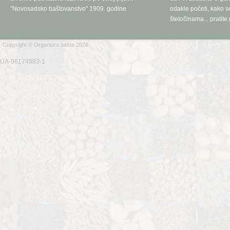
"Novosadsko baštovanstvo" 1909. godine
odakle početi, kako se
štetočinama... pratite 
Copyright © Organska bašta 2026
UA-96174983-1